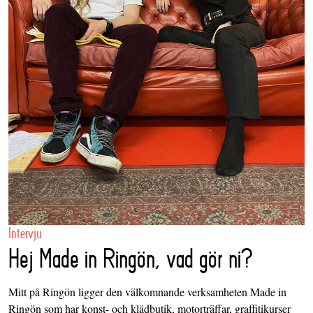
Intervju
Hej Made in Ringön, vad gör ni?
Mitt på Ringön ligger den välkomnande verksamheten Made in
Ringön som har konst- och klädbutik, motorträffar, graffitikurser