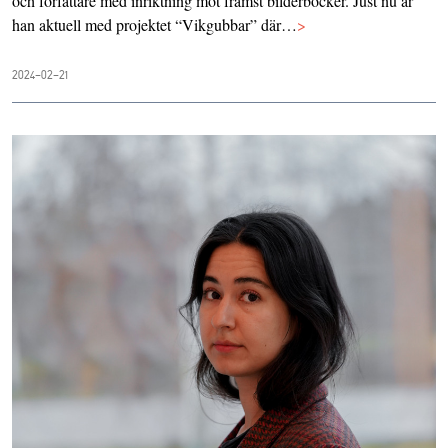
och författare med inriktning mot främst bilderböcker. Just nu är
han aktuell med projektet “Vikgubbar” där…
>
2024-02-21