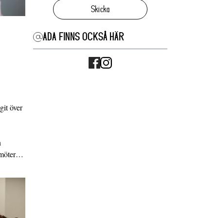
Skicka
ADA FINNS OCKSÅ HÄR
it över
n
g möter…