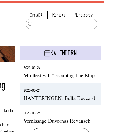
Om ADA
Kontakt
Nyhetsbrev
KALENDERN
2026-06-24
Minifestival: "Escaping The Map"
ng
2026-06-24
HANTERINGEN, Bella Boccard
t kolla
2026-06-24
t
Vernissage Duvornas Revansch
h hur
på några