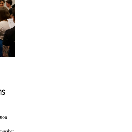
ns
duon
 musiker