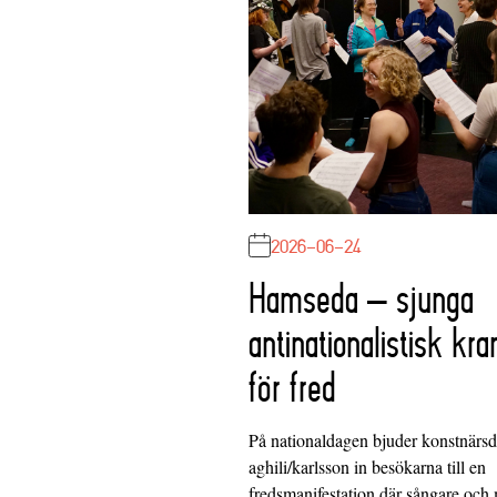
2026-06-24
Hamseda – sjunga
antinationalistisk kra
för fred
På nationaldagen bjuder konstnärs
aghili/karlsson in besökarna till en
fredsmanifestation där sångare och