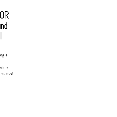
FOR
and
l
log +
"
eddie
iras med