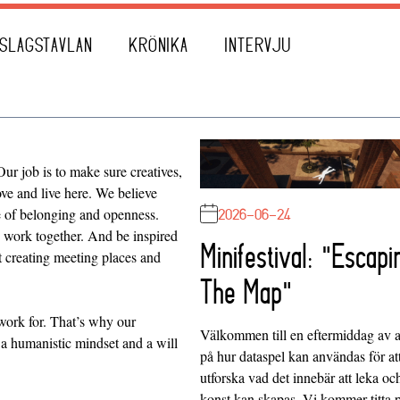
SLAGSTAVLAN
KRÖNIKA
INTERVJU
ur job is to make sure creatives,
ve and live here. We believe
2026-06-24
se of belonging and openness.
d work together. And be inspired
Minifestival: "Escapi
 creating meeting places and
The Map"
work for. That’s why our
Välkommen till en eftermiddag av at
 a humanistic mindset and a will
på hur dataspel kan användas för at
utforska vad det innebär att leka oc
konst kan skapas. Vi kommer titta 