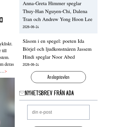
Anna-Greta Himmer speglar
Thuy-Han Nguyen-Chi, Dalena
a
Tran och Andrew Yong Hoon Lee
2026-06-24
Såsom i en spegel: poeten Ida
ykliskt.
Börjel och ljudkonstnären Jassem
 till
Hindi speglar Noor Abed
ystem.
 om deras
2026-06-24
va…
>
Anslagstavlan
NYHETSBREV FRÅN ADA