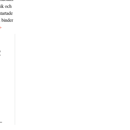
sik och
tartade
s binder
>