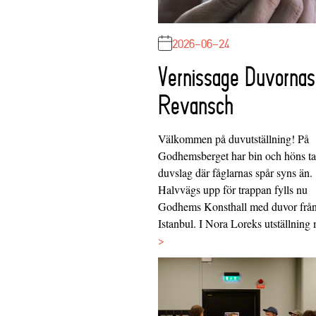
2026-06-24
Vernissage Duvornas
Revansch
Välkommen på duvutställning! På
Godhemsberget har bin och höns tag
duvslag där fåglarnas spår syns än.
Halvvägs upp för trappan fylls nu
Godhems Konsthall med duvor frå
Istanbul. I Nora Loreks utställnin
>