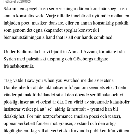
Publicerat 2026.06.24
Såsom i en spegel är en serie visningar där en konstnär speglar en
annan konstnärs verk. Varje tillfälle innebär ett nytt möte mellan en
inbjuden poet, musiker, dansare, eller en annan konstnärlig praktik,
som genom det egna skapandet speglar konstverk i
biennalutställningen a hand that is all our hands combined.
Under Kulturnatta har vi bjudit in Ahmad Azzam, författare från
Syrien med palestinskt ursprung och Göteborgs tidigare
fristadskonstnär.
”Jag valde I saw you when you watched me die av Helena
Uambembe för att det aktualiserar frågan om seendets etik. Titeln
vänder på maktförhållandet så att den döende ser tillbaka och vi
plötsligt inser att vi också är där. I en värld av streamade katastrofer
insisterar verket på att ”se” aldrig är neutralt – tystnad kan bli
delaktighet. För min textperformance (mellan poesi och teater),
öppnar verket ett fönster mot gränser, avstånd och den artiga
likgiltigheten. Jag vill att verket ska förvandla publiken från vittnen