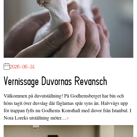
2026-06-24
Vernissage Duvornas Revansch
Välkommen på duvutställning! På Godhemsberget har bin och
höns tagit över duvslag där fåglarnas spår syns än. Halvvägs upp
för trappan fylls nu Godhems Konsthall med duvor från Istanbul. I
Nora Loreks utställning möter…
>