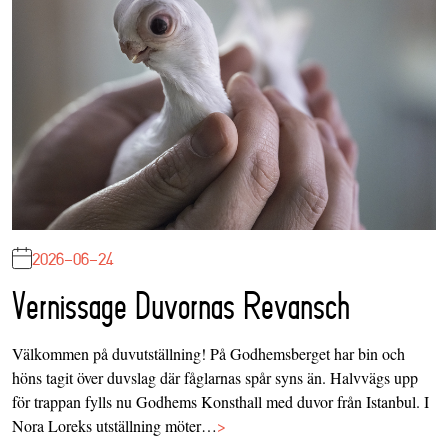
2026-06-24
Vernissage Duvornas Revansch
Välkommen på duvutställning! På Godhemsberget har bin och
höns tagit över duvslag där fåglarnas spår syns än. Halvvägs upp
för trappan fylls nu Godhems Konsthall med duvor från Istanbul. I
Nora Loreks utställning möter…
>