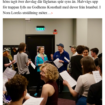
höns tagit över duvslag där fåglarnas spår syns än. Halvvägs upp
för trappan fylls nu Godhems Konsthall med duvor från Istanbul. I
Nora Loreks utställning möter…
>