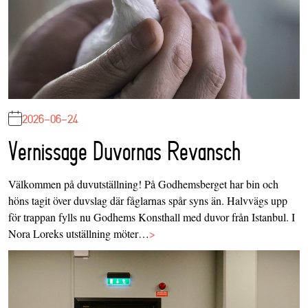
2026-06-24
Vernissage Duvornas Revansch
Välkommen på duvutställning! På Godhemsberget har bin och
höns tagit över duvslag där fåglarnas spår syns än. Halvvägs upp
för trappan fylls nu Godhems Konsthall med duvor från Istanbul. I
Nora Loreks utställning möter…
>