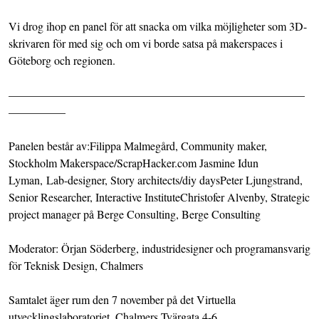
Vi drog ihop en panel för att snacka om vilka möjligheter som 3D-
skrivaren för med sig och om vi borde satsa på makerspaces i
Göteborg och regionen.
——————————————————————————
—————
Panelen består av:Filippa Malmegård, Community maker,
Stockholm Makerspace
/
ScrapHacker.com
Jasmine Idun
Lyman, Lab-designer,
Story architects
/
diy days
Peter Ljungstrand,
Senior Researcher,
Interactive Institute
Christofer Alvenby, Strategic
project manager på Berge Consulting,
Berge Consulting
Moderator: Örjan Söderberg, industridesigner och programansvarig
för
Teknisk Design, Chalmers
Samtalet äger rum den 7 november på det Virtuella
utvecklingslaboratoriet,
Chalmers Tvärgata 4-6.