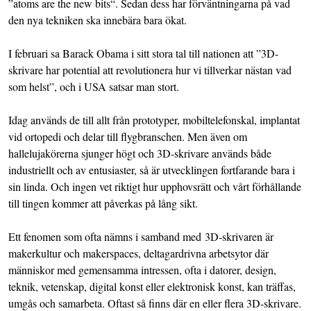
”
atoms are the new bits
“. Sedan dess har förväntningarna på vad
den nya tekniken ska innebära bara ökat.
I februari sa Barack Obama
i sitt stora tal till nationen
att ”3D-
skrivare har potential att revolutionera hur vi tillverkar nästan vad
som helst”, och i USA satsar man stort.
Idag används de till allt från prototyper, mobiltelefonskal, implantat
vid ortopedi och delar till flygbranschen. Men även om
hallelujakörerna sjunger högt och 3D-skrivare används både
industriellt och av entusiaster, så är utvecklingen fortfarande bara i
sin linda. Och ingen vet riktigt hur upphovsrätt och vårt förhållande
till tingen kommer att påverkas på lång sikt.
Ett fenomen som ofta nämns i samband med 3D-skrivaren är
makerkultur och makerspaces, deltagardrivna arbetsytor där
människor med gemensamma intressen, ofta i datorer, design,
teknik, vetenskap, digital konst eller elektronisk konst, kan träffas,
umgås och samarbeta. Oftast så finns där en eller flera 3D-skrivare.