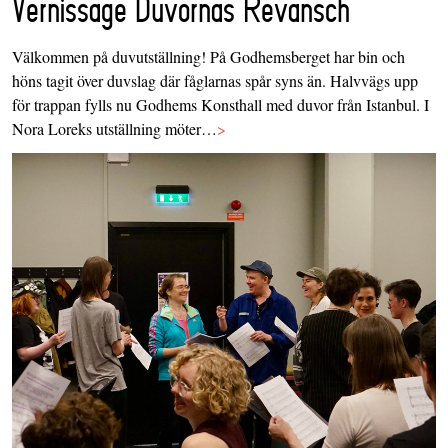
Vernissage Duvornas Revansch
Välkommen på duvutställning! På Godhemsberget har bin och
höns tagit över duvslag där fåglarnas spår syns än. Halvvägs upp
för trappan fylls nu Godhems Konsthall med duvor från Istanbul. I
Nora Loreks utställning möter…
>