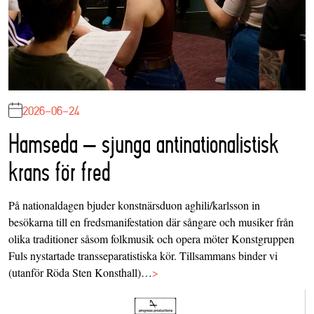
2026-06-24
Hamseda – sjunga antinationalistisk
krans för fred
På nationaldagen bjuder konstnärsduon aghili/karlsson in
besökarna till en fredsmanifestation där sångare och musiker från
olika traditioner såsom folkmusik och opera möter Konstgruppen
Fuls nystartade transseparatistiska kör. Tillsammans binder vi
(utanför Röda Sten Konsthall)…
>