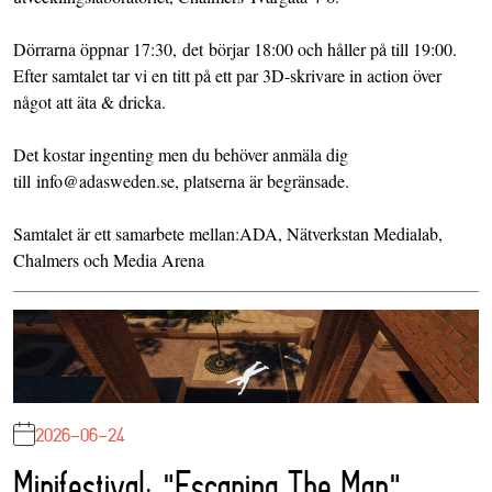
Dörrarna öppnar 17:30, det börjar 18:00 och håller på till 19:00.
Efter samtalet tar vi en titt på ett par 3D-skrivare in action över
något att äta & dricka.
Det kostar ingenting men du behöver anmäla dig
till
info@adasweden.se
, platserna är begränsade.
Samtalet är ett samarbete mellan:ADA, Nätverkstan Medialab,
Chalmers och Media Arena
2026-06-24
Minifestival: "Escaping The Map"