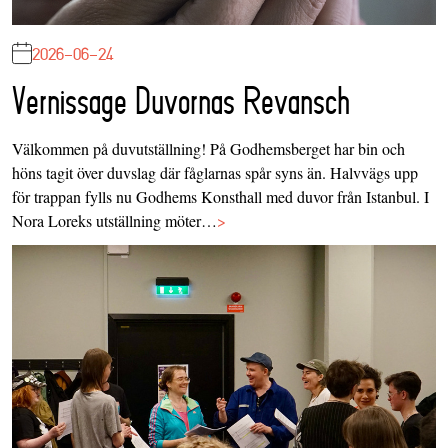
2026-06-24
Vernissage Duvornas Revansch
Välkommen på duvutställning! På Godhemsberget har bin och
höns tagit över duvslag där fåglarnas spår syns än. Halvvägs upp
för trappan fylls nu Godhems Konsthall med duvor från Istanbul. I
Nora Loreks utställning möter…
>