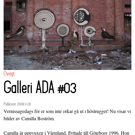
Övrigt
Galleri ADA #03
Publicerat 2008.11.28
Vernissagedags för er som inte orkar gå ut i höstrugget! Nu visar vi
bilder av Camilla Boström.
Camilla är uppvuxen i Värmland, flyttade till Göteborg 1996. Hon