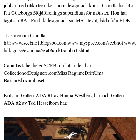
jobbar med olika tekniker inom design och konst. Camilla har bl a
fått Göteborgs Slöjdförenings stipendium för mönster. Hon har
tagit sin BA i Produktdesign och sin MA i textil, båda från HDK.
Läs mer om Camilla
här:
www.scebno1.blogspot.com
www.myspace.com/scebno1
www.
hdk.gu.se/examina/exa06/pd0cambo1.shtml
Camillas label heter SCEB, du hittar den här:
CollectionofDesigners.comMiss RagtimeDriftUma
BazaarEkovaruhuset
Kolla in Galleri ADA #1 av Hanna Westberg
här
, och Galleri
ADA #2 av Ted Hesselbom
här
.