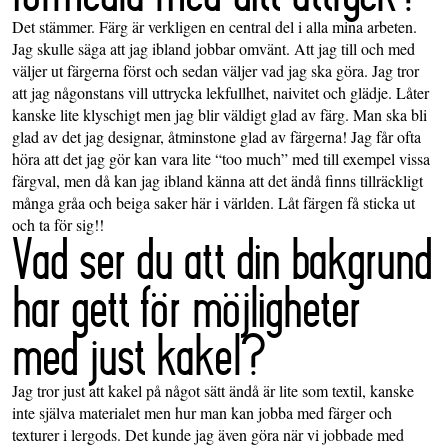
Det stämmer. Färg är verkligen en central del i alla mina arbeten.
Jag skulle säga att jag ibland jobbar omvänt. Att jag till och med
väljer ut färgerna först och sedan väljer vad jag ska göra. Jag tror
att jag någonstans vill uttrycka lekfullhet, naivitet och glädje. Låter
kanske lite klyschigt men jag blir väldigt glad av färg. Man ska bli
glad av det jag designar, åtminstone glad av färgerna! Jag får ofta
höra att det jag gör kan vara lite “too much” med till exempel vissa
färgval, men då kan jag ibland känna att det ändå finns tillräckligt
många gråa och beiga saker här i världen. Låt färgen få sticka ut
och ta för sig!!
Vad ser du att din bakgrund
har gett för möjligheter
med just kakel?
Jag tror just att kakel på något sätt ändå är lite som textil, kanske
inte själva materialet men hur man kan jobba med färger och
texturer i lergods. Det kunde jag även göra när vi jobbade med