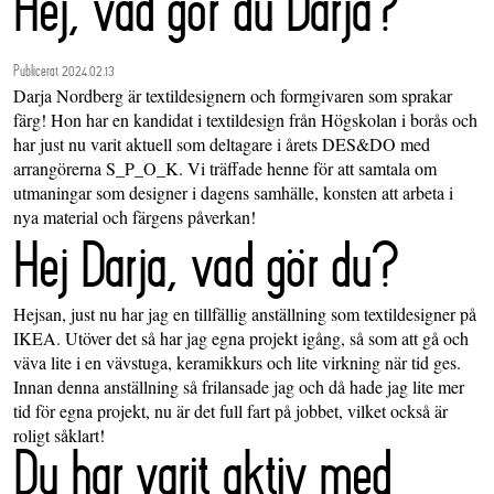
Hej, vad gör du Darja?
Publicerat 2024.02.13
Darja Nordberg är textildesignern och formgivaren som sprakar
färg! Hon har en kandidat i textildesign från Högskolan i borås och
har just nu varit aktuell som deltagare i årets DES&DO med
arrangörerna S_P_O_K. Vi träffade henne för att samtala om
utmaningar som designer i dagens samhälle, konsten att arbeta i
nya material och färgens påverkan!
Hej Darja, vad gör du?
Hejsan, just nu har jag en tillfällig anställning som textildesigner på
IKEA. Utöver det så har jag egna projekt igång, så som att gå och
väva lite i en vävstuga, keramikkurs och lite virkning när tid ges.
Innan denna anställning så frilansade jag och då hade jag lite mer
tid för egna projekt, nu är det full fart på jobbet, vilket också är
roligt såklart!
Du har varit aktiv med