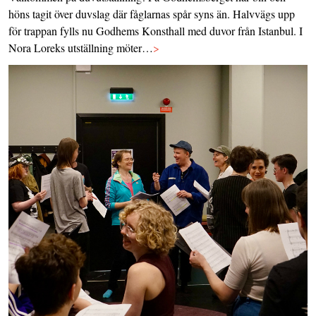
höns tagit över duvslag där fåglarnas spår syns än. Halvvägs upp
för trappan fylls nu Godhems Konsthall med duvor från Istanbul. I
Nora Loreks utställning möter…
>