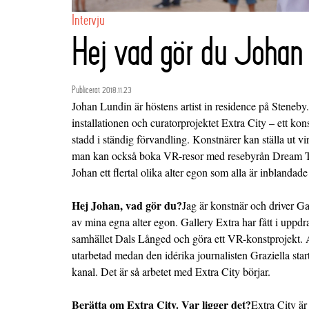
Intervju
Hej vad gör du Johan
Publicerat 2018.11.23
Johan Lundin är
höstens artist in residence på Steneby
installationen och curatorprojektet Extra City – ett kons
stadd i ständig förvandling. Konstnärer kan ställa ut vi
man kan också boka VR-resor med resebyrån Dream Trip
Johan ett flertal olika alter egon som alla är inblandade 
Hej Johan, vad gör du?
Jag är konstnär och driver
Ga
av mina egna alter egon. Gallery Extra har fått i uppdra
samhället Dals Långed och göra ett VR-konstprojekt. 
utarbetad medan den idérika journalisten Graziella sta
kanal. Det är så arbetet med Extra City börjar.
Berätta om Extra City. Var ligger det?
Extra City ä