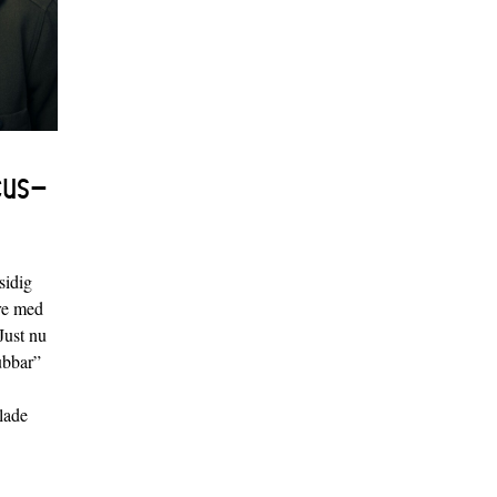
cus-
sidig
are med
Just nu
ubbar”
xlade