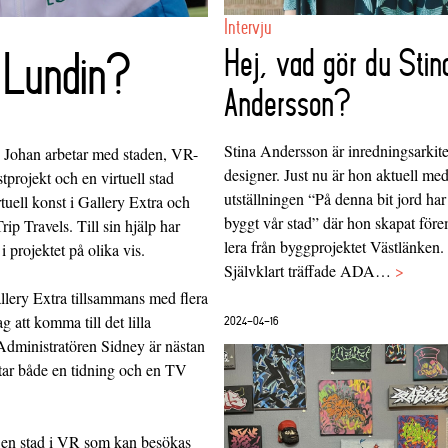
Intervju
Hej, vad gör du Stin
 Lundin?
Andersson?
Stina Andersson är inredningsarkit
. Johan arbetar med staden, VR-
designer. Just nu är hon aktuell me
tprojekt och en virtuell stad
utställningen “På denna bit jord har
rtuell konst i Gallery Extra och
byggt vår stad” där hon skapat för
 Travels. Till sin hjälp har
lera från byggprojektet Västlänken.
i projektet på olika vis.
Självklart träffade ADA…
>
llery Extra
tillsammans med flera
g att komma till det lilla
2024-04-16
Administratören Sidney är nästan
rtar både en tidning och en TV
r en stad i VR som kan besökas