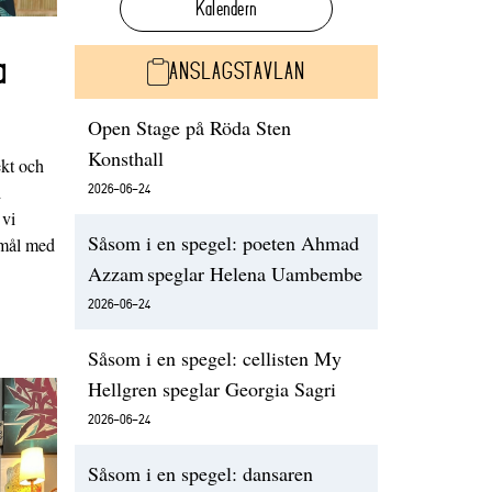
Kalendern
a
ANSLAGSTAVLAN
Open Stage på Röda Sten
Konsthall
ekt och
2026-06-24
d
 vi
Såsom i en spegel: poeten Ahmad
emål med
Azzam speglar Helena Uambembe
2026-06-24
Såsom i en spegel: cellisten My
Hellgren speglar Georgia Sagri
2026-06-24
Såsom i en spegel: dansaren