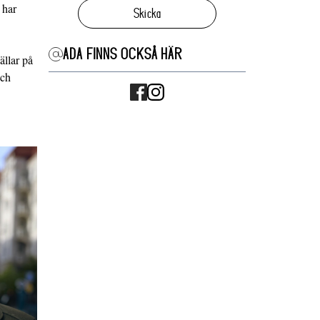
 har
Skicka
ADA FINNS OCKSÅ HÄR
ällar på
och