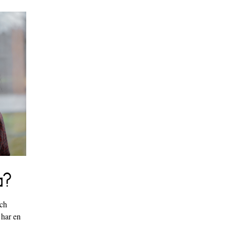
a?
och
 har en