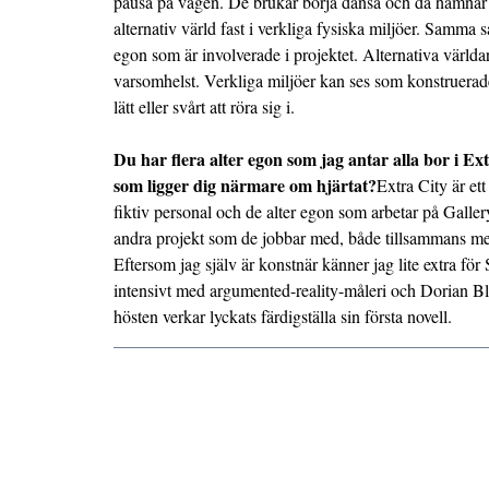
pausa på vägen. De brukar börja dansa och då hamnar d
alternativ värld fast i verkliga fysiska miljöer. Samma 
egon som är involverade i projektet. Alternativa världar
varsomhelst. Verkliga miljöer kan ses som konstruerad
lätt eller svårt att röra sig i.
Du har flera alter egon som jag antar alla bor i E
som ligger dig närmare om hjärtat?
Extra City är et
fiktiv personal och de alter egon som arbetar på Galle
andra projekt som de jobbar med, både tillsammans med
Eftersom jag själv är konstnär känner jag lite extra f
intensivt med argumented-reality-måleri och Dorian Bl
hösten verkar lyckats färdigställa sin första novell.