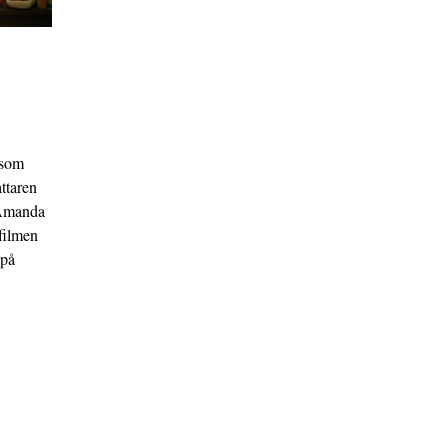
 som
ttaren
 Amanda
filmen
 på