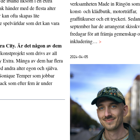
e ibland liksom i en extra
verksamheten Made in Ringön som
sak händer med de flesta alter
konst- och klädbutik, motorträffar,
 kan ofta skapas lite
graffitikurser och ett tryckeri. Sedan
e spelvärldar som det kan vara
september har de arrangerat skisskv
fredagar för att främja gemenskap 
inkludering…
>
xtra City. Är det någon av dem
t konstprojekt som drivs av all
2024-04-05
ry Extra. Många av dem har flera
 andra alter egon och själva.
ör Sonique Temper som jobbar
ack som efter fem år under