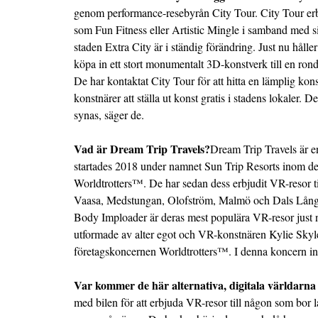
genom performance-resebyrån City Tour. City Tour erbj
som Fun Fitness eller Artistic Mingle i samband med si
staden Extra City är i ständig förändring. Just nu håll
köpa in ett stort monumentalt 3D-konstverk till en rond
De har kontaktat City Tour för att hitta en lämplig kon
konstnärer att ställa ut konst gratis i stadens lokaler. Det 
synas, säger de.
Vad är Dream Trip Travels?
Dream Trip Travels är e
startades 2018 under namnet Sun Trip Resorts inom de
Worldtrotters™. De har sedan dess erbjudit VR-resor ti
Vaasa, Medstungan, Olofström, Malmö och Dals Lång
Body Imploader är deras mest populära VR-resor just n
utformade av alter egot och VR-konstnären Kylie Skyl
företagskoncernen Worldtrotters™. I denna koncern in
Var kommer de här alternativa, digitala världarna
med bilen för att erbjuda VR-resor till någon som bor 