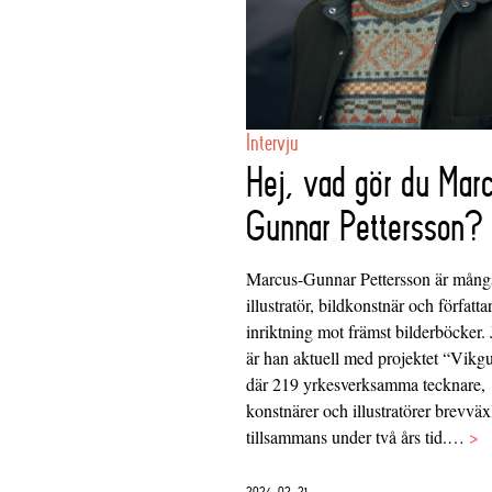
Intervju
Hej, vad gör du Mar
Gunnar Pettersson?
Marcus-Gunnar Pettersson är mång
illustratör, bildkonstnär och författ
inriktning mot främst bilderböcker. 
är han aktuell med projektet “Vikg
där 219 yrkesverksamma tecknare,
konstnärer och illustratörer brevvä
tillsammans under två års tid.…
>
2024-02-21