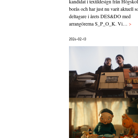
kandidat i textildesign från Högskol
borås och har just nu varit aktuell 
deltagare i årets DES&DO med
arrangörerna S_P_O_K. Vi…
>
2024-02-13