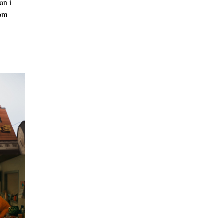
an i
som