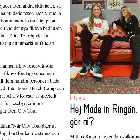
uder även andra aktiviteter, så
na guidade resor. Den virtuella
er kommunen Extra City på att
ell vid det nya fiktiva badhuset.
stnär. City Tour bjuder in
är ju ett utmärkt tillfälle att
n annan fiktiv resebyrå som
n fiktiva företagskoncernen
ll flera hundra personer i både
ed. Intentional Beach Camp och
u. Alla VR-resor är speciellt
Intervju
er för resebyråer inom
Hej Made in Ringön,
går även City Tour.
gör ni?
 ifrån?
När City Tour åker ut
långt bort brukar de stanna och
Mitt på Ringön ligger den välkom