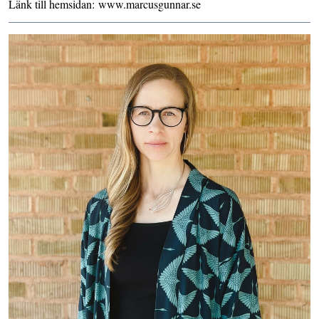
Länk till hemsidan:
www.marcusgunnar.se