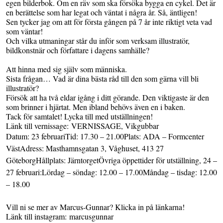
egen bilderbok. Om en räv som ska försöka bygga en cykel. Det är
en berättelse som har legat och väntat i några år. Så, äntligen!
Sen tycker jag om att för första gången på 7 år inte riktigt veta vad
som väntar!
Och vilka utmaningar står du inför som verksam illustratör,
bildkonstnär och författare i dagens samhälle?
Att hinna med sig själv som människa.
Sista frågan… Vad är dina bästa råd till den som gärna vill bli
illustratör?
Försök att ha två eldar igång i ditt görande. Den viktigaste är den
som brinner i hjärtat. Men ibland behövs även en i baken.
Tack för samtalet! Lycka till med utställningen!
Länk till vernissage:
VERNISSAGE, Vikgubbar
Datum: 23 februariTid: 17.30 – 21.00Plats: ADA – Formcenter
VästAdress: Masthamnsgatan 3, Våghuset, 413 27
GöteborgHållplats: JärntorgetÖvriga öppettider för utställning, 24 –
27 februari:Lördag – söndag: 12.00 – 17.00Måndag – tisdag: 12.00
– 18.00
Vill ni se mer av Marcus-Gunnar? Klicka in på länkarna!
Länk till instagram:
marcusgunnar