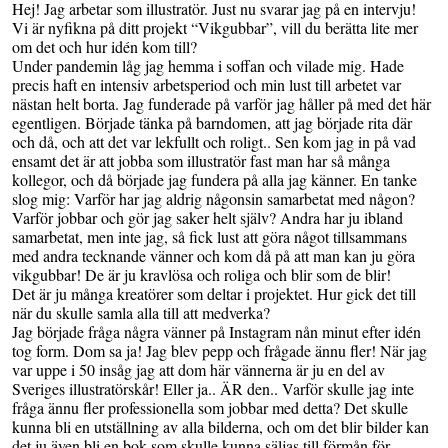
Hej! Jag arbetar som illustratör. Just nu svarar jag på en intervju!
Vi är nyfikna på ditt projekt “Vikgubbar”, vill du berätta lite mer
om det och hur idén kom till?
Under pandemin låg jag hemma i soffan och vilade mig. Hade
precis haft en intensiv arbetsperiod och min lust till arbetet var
nästan helt borta. Jag funderade på varför jag håller på med det här
egentligen. Började tänka på barndomen, att jag började rita där
och då, och att det var lekfullt och roligt.. Sen kom jag in på vad
ensamt det är att jobba som illustratör fast man har så många
kollegor, och då började jag fundera på alla jag känner. En tanke
slog mig: Varför har jag aldrig någonsin samarbetat med någon?
Varför jobbar och gör jag saker helt själv? Andra har ju ibland
samarbetat, men inte jag, så fick lust att göra något tillsammans
med andra tecknande vänner och kom då på att man kan ju göra
vikgubbar! De är ju kravlösa och roliga och blir som de blir!
Det är ju många kreatörer som deltar i projektet. Hur gick det till
när du skulle samla alla till att medverka?
Jag började fråga några vänner på Instagram nån minut efter idén
tog form. Dom sa ja! Jag blev pepp och frågade ännu fler! När jag
var uppe i 50 insåg jag att dom här vännerna är ju en del av
Sveriges illustratörskår! Eller ja.. ÄR den.. Varför skulle jag inte
fråga ännu fler professionella som jobbar med detta? Det skulle
kunna bli en utställning av alla bilderna, och om det blir bilder kan
det ju även bli en bok som skulle kunna säljas till förmån för