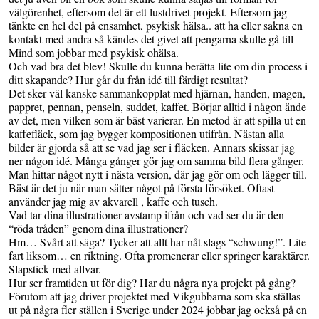
välgörenhet, eftersom det är ett lustdrivet projekt. Eftersom jag
tänkte en hel del på ensamhet, psykisk hälsa.. att ha eller sakna en
kontakt med andra så kändes det givet att pengarna skulle gå till
Mind som jobbar med psykisk ohälsa.
Och vad bra det blev! Skulle du kunna berätta lite om din process i
ditt skapande? Hur går du från idé till färdigt resultat?
Det sker väl kanske sammankopplat med hjärnan, handen, magen,
pappret, pennan, penseln, suddet, kaffet. Börjar alltid i någon ände
av det, men vilken som är bäst varierar. En metod är att spilla ut en
kaffefläck, som jag bygger kompositionen utifrån. Nästan alla
bilder är gjorda så att se vad jag ser i fläcken. Annars skissar jag
ner någon idé. Många gånger gör jag om samma bild flera gånger.
Man hittar något nytt i nästa version, där jag gör om och lägger till.
Bäst är det ju när man sätter något på första försöket. Oftast
använder jag mig av akvarell , kaffe och tusch.
Vad tar dina illustrationer avstamp ifrån och vad ser du är den
“röda tråden” genom dina illustrationer?
Hm… Svårt att säga? Tycker att allt har nåt slags “schwung!”. Lite
fart liksom… en riktning. Ofta promenerar eller springer karaktärer.
Slapstick med allvar.
Hur ser framtiden ut för dig? Har du några nya projekt på gång?
Förutom att jag driver projektet med Vikgubbarna som ska ställas
ut på några fler ställen i Sverige under 2024 jobbar jag också på en