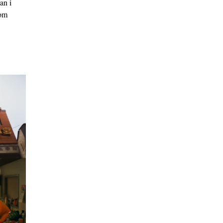
an i
som