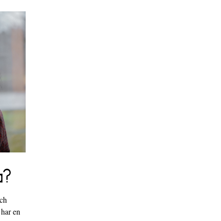
a?
och
 har en