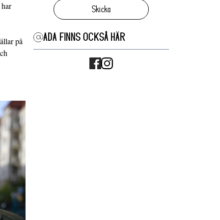
 har
Skicka
ADA FINNS OCKSÅ HÄR
ällar på
och