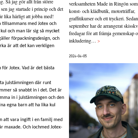
. Så jag gör allt från större
verksamheten Made in Ringön som
 sen jag startade i princip och det
konst- och klädbutik, motorträffar,
r lika härligt att jobba med!
graffitikurser och ett tryckeri. Sedan
ba tillsammans med Jotex och
september har de arrangerat skisskv
t kul och man lär sig så mycket
fredagar för att främja gemenskap 
gäller förpackningsdesign, och
inkludering…
>
yrka är att det kan verkligen
2024-04-05
 för Jotex. Vad är det bästa
itta julstämningen där runt
mer så snabbt in i det. Det är
 komma in i julstämningen och den
ina egna barn att ha lika kul
n att vara ingift i en familj med
a är maxade. Och iochmed Jotex-