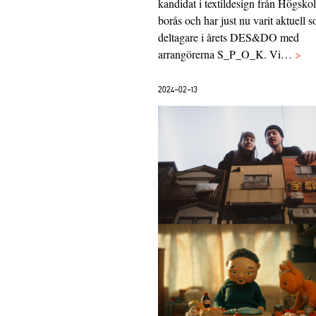
kandidat i textildesign från Högskol
borås och har just nu varit aktuell 
deltagare i årets DES&DO med
arrangörerna S_P_O_K. Vi…
>
2024-02-13