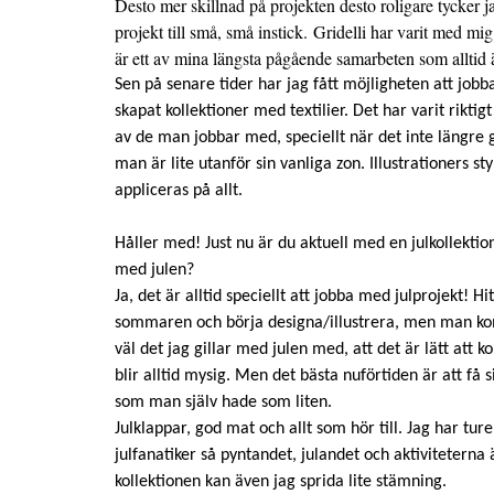
Desto mer skillnad på projekten desto roligare tycker jag
projekt till små, små instick. Gridelli har varit med mig
är ett av mina längsta pågående samarbeten som alltid ä
Sen på senare tider har jag fått möjligheten att job
skapat kollektioner med textilier. Det har varit riktig
av de man jobbar med, speciellt när det inte längre 
man är lite utanför sin vanliga zon. Illustrationers st
appliceras på allt.
Håller med! Just nu är du aktuell med en julkollektion
med julen?
Ja, det är alltid speciellt att jobba med julprojekt! H
sommaren och börja designa/illustrera, men man kom
väl det jag gillar med julen med, att det är lätt att
blir alltid mysig. Men det bästa nuförtiden är att få s
som man själv hade som liten.
Julklappar, god mat och allt som hör till. Jag har ture
julfanatiker så pyntandet, julandet och aktivitetern
kollektionen kan även jag sprida lite stämning.