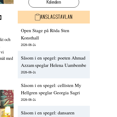
Kalendern
a
ANSLAGSTAVLAN
Open Stage på Röda Sten
Konsthall
ekt och
2026-06-24
d
 vi
Såsom i en spegel: poeten Ahmad
emål med
Azzam speglar Helena Uambembe
2026-06-24
Såsom i en spegel: cellisten My
Hellgren speglar Georgia Sagri
2026-06-24
Såsom i en spegel: dansaren