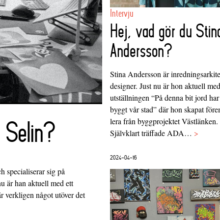
Intervju
Hej, vad gör du Stin
Andersson?
Stina Andersson är inredningsarkit
designer. Just nu är hon aktuell me
utställningen “På denna bit jord har
byggt vår stad” där hon skapat för
lera från byggprojektet Västlänken.
l Selin?
Självklart träffade ADA…
>
2024-04-16
h specialiserar sig på
u är han aktuell med ett
r verkligen något utöver det