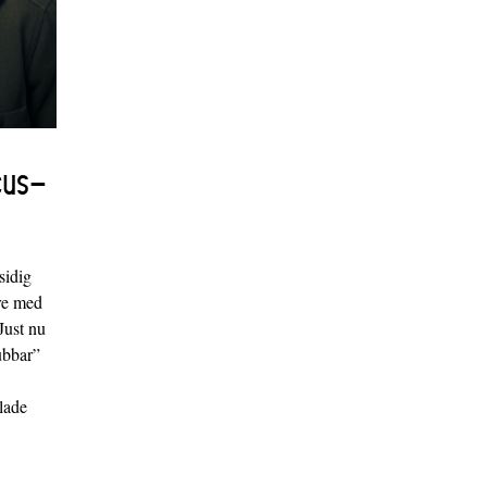
cus-
sidig
are med
Just nu
ubbar”
xlade