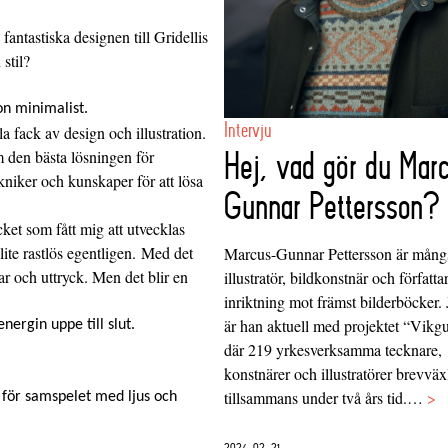
antastiska designen till Gridellis
 stil?
on minimalist.
Intervju
lla fack av design och illustration.
Hej, vad gör du Mar
m den bästa lösningen för
ekniker och kunskaper för att lösa
Gunnar Pettersson?
cket som fått mig att utvecklas
lite rastlös egentligen. Med det
Marcus-Gunnar Pettersson är mång
lar och uttryck. Men det blir en
illustratör, bildkonstnär och författ
inriktning mot främst bilderböcker. 
är han aktuell med projektet “Vikg
nergin uppe till slut.
där 219 yrkesverksamma tecknare,
konstnärer och illustratörer brevvä
tillsammans under två års tid.…
>
t för samspelet med ljus och
2024-02-21