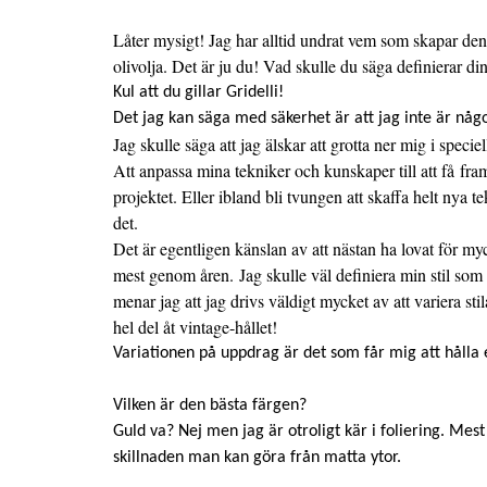
Låter mysigt! Jag har alltid undrat vem som skapar den f
olivolja. Det är ju du! Vad skulle du säga definierar din
Kul att du gillar Gridelli!
Det jag kan säga med säkerhet är att jag inte är någ
Jag skulle säga att jag älskar att grotta ner mig i specie
Att anpassa mina tekniker och kunskaper till att få fra
projektet. Eller ibland bli tvungen att skaffa helt nya t
det.
Det är egentligen känslan av att nästan ha lovat för my
mest genom åren. Jag skulle väl definiera min stil som 
menar jag att jag drivs väldigt mycket av att variera sti
hel del åt vintage-hållet!
Variationen på uppdrag är det som får mig att hålla e
Vilken är den bästa färgen?
Guld va? Nej men jag är otroligt kär i foliering. Mes
skillnaden man kan göra från matta ytor.