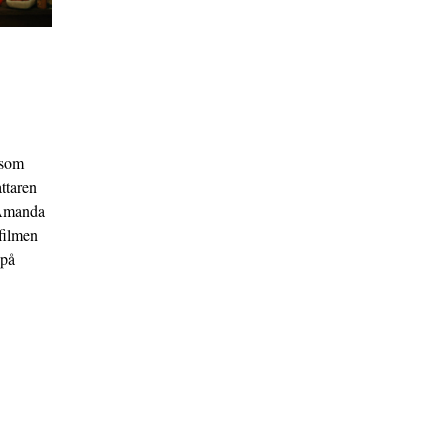
 som
ttaren
 Amanda
filmen
 på