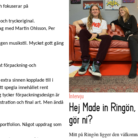
h fokuserar på
n och tryckoriginal.
 jag med Martin Ohlsson, Per
egen musikstil. Mycket gott gäng
amt förpackning-och
xtra sinnen kopplade till i
t spegla innehållet rent
Intervju
Jag tycker förpackningsdesign är
ustration och final art. Men ändå
Hej Made in Ringön,
gör ni?
 portfolion. Något uppdrag som
Mitt på Ringön ligger den välkom