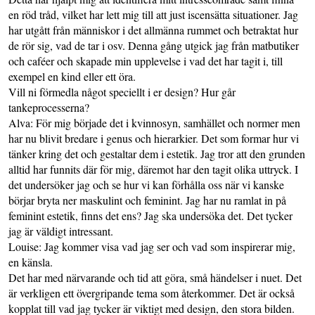
en röd tråd, vilket har lett mig till att just iscensätta situationer. Jag
har utgått från människor i det allmänna rummet och betraktat hur
de rör sig, vad de tar i osv. Denna gång utgick jag från matbutiker
och caféer och skapade min upplevelse i vad det har tagit i, till
exempel en kind eller ett öra.
Vill ni förmedla något speciellt i er design? Hur går
tankeprocesserna?
Alva: För mig började det i kvinnosyn, samhället och normer men
har nu blivit bredare i genus och hierarkier. Det som formar hur vi
tänker kring det och gestaltar dem i estetik. Jag tror att den grunden
alltid har funnits där för mig, däremot har den tagit olika uttryck. I
det undersöker jag och se hur vi kan förhålla oss när vi kanske
börjar bryta ner maskulint och feminint. Jag har nu ramlat in på
feminint estetik, finns det ens? Jag ska undersöka det. Det tycker
jag är väldigt intressant.
Louise: Jag kommer visa vad jag ser och vad som inspirerar mig,
en känsla.
Det har med närvarande och tid att göra, små händelser i nuet. Det
är verkligen ett övergripande tema som återkommer. Det är också
kopplat till vad jag tycker är viktigt med design, den stora bilden.