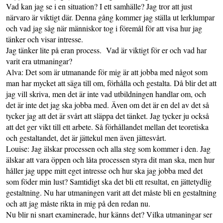
Vad kan jag se i en situation? I ett samhälle? Jag tror att just
närvaro är viktigt där. Denna gång kommer jag ställa ut lerklumpar
och vad jag såg när människor tog i föremål för att visa hur jag
tänker och visar intresse.
Jag tänker lite på eran process. Vad är viktigt för er och vad har
varit era utmaningar?
Alva: Det som är utmanande för mig är att jobba med något som
man har mycket att säga till om, förhålla och gestalta. Då blir det att
jag vill skriva, men det är inte vad utbildningen handlar om, och
det är inte det jag ska jobba med. Även om det är en del av det så
tycker jag att det är svårt att släppa det tänket. Jag tycker ju också
att det ger vikt till ett arbete. Så förhållandet mellan det teoretiska
och gestaltandet, det är jättekul men även jättesvårt.
Louise: Jag älskar processen och alla steg som kommer i den. Jag
älskar att vara öppen och låta processen styra dit man ska, men hur
håller jag uppe mitt eget intresse och hur ska jag jobba med det
som föder min lust? Samtidigt ska det bli ett resultat, en jättetydlig
gestaltning. Nu har utmaningen varit att det måste bli en gestaltning
och att jag måste rikta in mig på den redan nu.
Nu blir ni snart examinerade, hur känns det? Vilka utmaningar ser