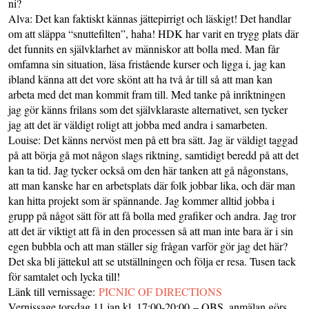
ni?
Alva: Det kan faktiskt kännas jättepirrigt och läskigt! Det handlar
om att släppa “snuttefilten”, haha! HDK har varit en trygg plats där
det funnits en självklarhet av människor att bolla med. Man får
omfamna sin situation, läsa fristående kurser och ligga i, jag kan
ibland känna att det vore skönt att ha två år till så att man kan
arbeta med det man kommit fram till. Med tanke på inriktningen
jag gör känns frilans som det självklaraste alternativet, sen tycker
jag att det är väldigt roligt att jobba med andra i samarbeten.
Louise: Det känns nervöst men på ett bra sätt. Jag är väldigt taggad
på att börja gå mot någon slags riktning, samtidigt beredd på att det
kan ta tid. Jag tycker också om den här tanken att gå någonstans,
att man kanske har en arbetsplats där folk jobbar lika, och där man
kan hitta projekt som är spännande. Jag kommer alltid jobba i
grupp på något sätt för att få bolla med grafiker och andra. Jag tror
att det är viktigt att få in den processen så att man inte bara är i sin
egen bubbla och att man ställer sig frågan varför gör jag det här?
Det ska bli jättekul att se utställningen och följa er resa. Tusen tack
för samtalet och lycka till!
Länk till vernissage:
PICNIC OF DIRECTIONS
Vernissage torsdag 11 jan kl. 17:00-20:00 – OBS, anmälan görs