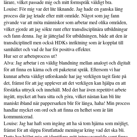
lärare, vilket passade mig och mitt formspråk väldigt bra.
Louise: För mig var det lite liknande. Jag hade en ganska lång
process där jag letade efter mitt område. Något som jag fann
givande var att möta människor som arbetar med olika områden,
vilket gjorde att jag sökte runt efter transdisciplinära utbildningar
och fann denna. Jag är jätteglad för utbildningen, både att den är
transdiciplinell men också HDKs inriktning som är kopplat till
samhället och vad de har för positiva effekter.
Hur ser er arbetsprocess ut?
Alva: Jag arbetar i en väldig blandning mellan analogt och digitalt
för att finna en kärna och ett paketerat språk. Eftersom vi har
kunnat arbeta väldigt utforskande har jag verkligen tagit fäste på
det, främst för att jag upplever att det verkligen kan hjälpa en att
förstärka uttryck och innehåll. Med det har även repetitivt arbete
ingått, mycket att bara sitta och göra, vilket nästan kan bli lite
maniskt ibland när pappersarken blir för långa, haha! Min process
handlar mycket om ord och att finna en helhet som är lätt
kommunicerad.
Louise: Jag har haft som ingång att ha så tom hjärna som möjligt,
främst för att slippa förutfattade meningar kring vad det ska bli.
Detta har hjälpt mig att identifiera mitt intresseområde samt finna