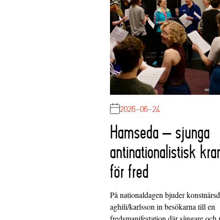
2026-06-24
Hamseda – sjunga
antinationalistisk kra
för fred
På nationaldagen bjuder konstnärs
aghili/karlsson in besökarna till en
fredsmanifestation där sångare och