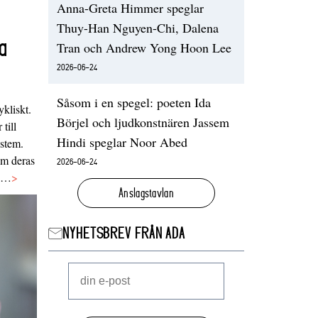
Anna-Greta Himmer speglar
Thuy-Han Nguyen-Chi, Dalena
a
Tran och Andrew Yong Hoon Lee
2026-06-24
Såsom i en spegel: poeten Ida
ykliskt.
Börjel och ljudkonstnären Jassem
 till
Hindi speglar Noor Abed
ystem.
 om deras
2026-06-24
va…
>
Anslagstavlan
NYHETSBREV FRÅN ADA