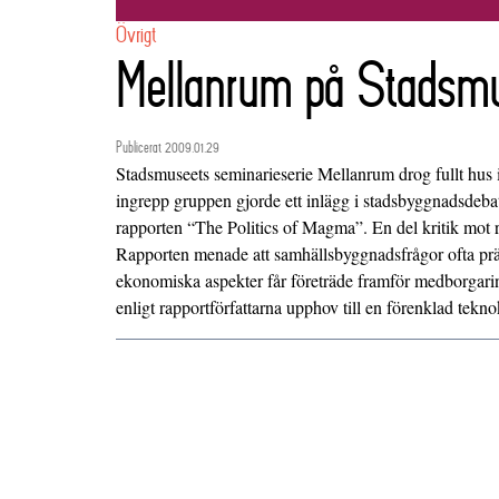
Övrigt
Mellanrum på Stadsm
Publicerat 2009.01.29
Stadsmuseets seminarieserie Mellanrum drog fullt hus 
ingrepp gruppen gjorde ett inlägg i stadsbyggnadsdeba
rapporten “The Politics of Magma”. En del kritik mot r
Rapporten menade att samhällsbyggnadsfrågor ofta präg
ekonomiska aspekter får företräde framför medborgari
enligt rapportförfattarna upphov till en förenklad tekno