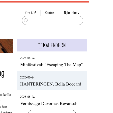
Om ADA
Kontakt
Nyhetsbrev
KALENDERN
2026-06-24
Minifestival: "Escaping The Map"
ng
2026-06-24
HANTERINGEN, Bella Boccard
t kolla
2026-06-24
t
Vernissage Duvornas Revansch
h hur
på några