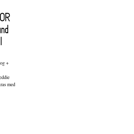
FOR
and
l
log +
"
eddie
iras med