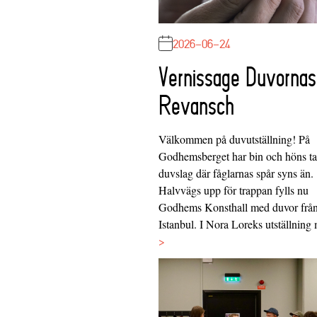
2026-06-24
Vernissage Duvornas
Revansch
Välkommen på duvutställning! På
Godhemsberget har bin och höns tag
duvslag där fåglarnas spår syns än.
Halvvägs upp för trappan fylls nu
Godhems Konsthall med duvor frå
Istanbul. I Nora Loreks utställnin
>