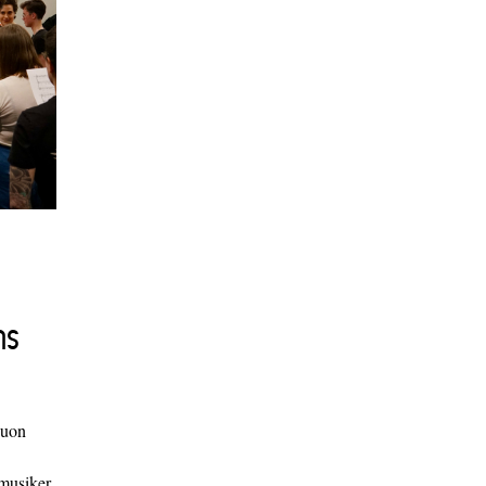
ns
duon
 musiker