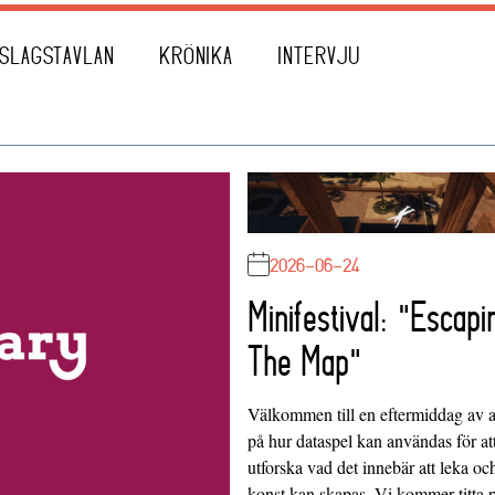
SLAGSTAVLAN
KRÖNIKA
INTERVJU
2026-06-24
Minifestival: "Escapi
The Map"
Välkommen till en eftermiddag av at
på hur dataspel kan användas för at
utforska vad det innebär att leka oc
konst kan skapas. Vi kommer titta 