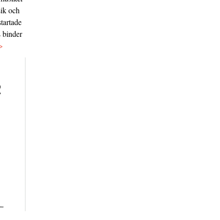
sik och
tartade
s binder
>