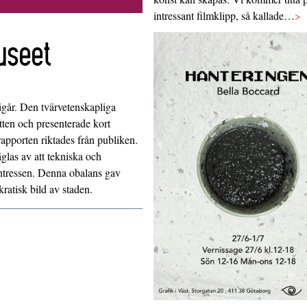
intressant filmklipp, så kallade…
>
useet
igår. Den tvärvetenskapliga
tten och presenterade kort
apporten riktades från publiken.
las av att tekniska och
ntressen. Denna obalans gav
kratisk bild av staden.