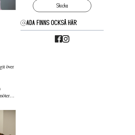
Skicka
ADA FINNS OCKSÅ HÄR
it över
n
g möter…