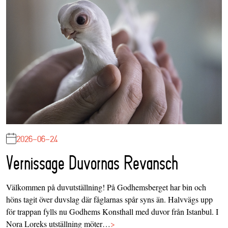
2026-06-24
Vernissage Duvornas Revansch
Välkommen på duvutställning! På Godhemsberget har bin och
höns tagit över duvslag där fåglarnas spår syns än. Halvvägs upp
för trappan fylls nu Godhems Konsthall med duvor från Istanbul. I
Nora Loreks utställning möter…
>