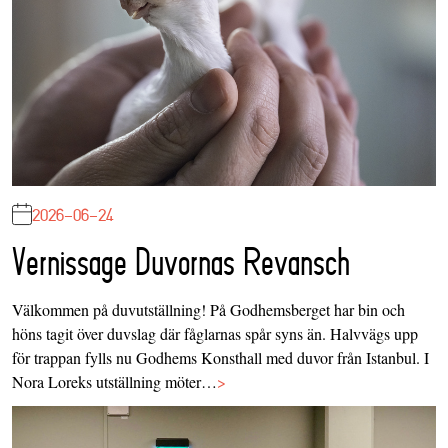
2026-06-24
Vernissage Duvornas Revansch
Välkommen på duvutställning! På Godhemsberget har bin och
höns tagit över duvslag där fåglarnas spår syns än. Halvvägs upp
för trappan fylls nu Godhems Konsthall med duvor från Istanbul. I
Nora Loreks utställning möter…
>