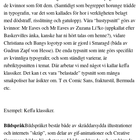
de kvinnor som fött dem. (Samtidigt som begreppet horunge trädde
in typografin, var det som kallades för hor i verkligheten belagt
med dödstraff, risslitning och gatulopp). Våra “hustypsnitt” görs av
kvinnor: Mr Eaves och Mr Eaves av Zuzana Li?ko (uppkallat efter
Baskervilles änka, kanske har ni hört talas om henne?), vidare
Christiana och Bangs logotyp som är gjord i Smaragd (båda av
Gudrun Zapf von Hesse). De enda typsnitt som inte görs specifikt
av kvinnliga typografer, och som ständigt varierar, är
rubriktypsnitten i temat. Där arbetar vi med något vi kallar keffa
klassiker. Det kan t ex vara ”belastade” typsnitt som många
smakpoliser har åsikter om. T ex Comic Sans, frakturstil, Bermuda
etc.
Exempel: Keffa klassiker.
Bildspråk
Bildspråket består både av skräddarsydda illustrationer
och internets ”skräp”, som delar av gif-animationer och Creative