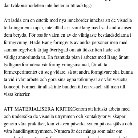
där tvåkönsmodellen inte heller är tillräcklig.)
Att ladda om en estetik med nya innebörder innebär att de visuella
tolkningar en skapar, inte alltid är i samklang med vad andra anser
dem betyda. För oss är valen en av de viktigaste beståndsdelarna i
formgivning. Hade Bang formgivits av andra personer men med
samma regelverk är jag övertygad om att tidskriften hade sett
väldigt annorlunda ut. En framtida plan i arbetet med Bang är att
tydligare formulera vår formgivningsmanual, för att ta
formexperimentet ett steg vidare, så att andra formgivare ska kunna
ta vid i vårt arbete och göra sina egna tolkningar av vårt visuella
koncept. Formen är alltså inte bunden till en visuell stil men till
vissa kriterier.
ATT MATERIALISERA KRITIKGenom att kritiskt arbeta med
och undersöka de visuella utrymmen och kontaktytor vi skapar
genom våra praktiker, kan vi även påverka synen på oss själva och
våra handlingsutrymmen. Numera är det många som talar om