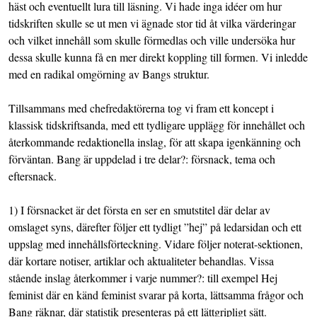
häst och eventuellt lura till läsning. Vi hade inga idéer om hur
tidskriften skulle se ut men vi ägnade stor tid åt vilka värderingar
och vilket innehåll som skulle förmedlas och ville undersöka hur
dessa skulle kunna få en mer direkt koppling till formen. Vi inledde
med en radikal omgörning av Bangs struktur.
Tillsammans med chefredaktörerna tog vi fram ett koncept i
klassisk tidskriftsanda, med ett tydligare upplägg för innehållet och
återkommande redaktionella inslag, för att skapa igenkänning och
förväntan. Bang är uppdelad i tre delar?: försnack, tema och
eftersnack.
1) I försnacket är det första en ser en smutstitel där delar av
omslaget syns, därefter följer ett tydligt ”hej” på ledarsidan och ett
uppslag med innehållsförteckning. Vidare följer noterat-sektionen,
där kortare notiser, artiklar och aktualiteter behandlas. Vissa
stående inslag återkommer i varje nummer?: till exempel Hej
feminist där en känd feminist svarar på korta, lättsamma frågor och
Bang räknar, där statistik presenteras på ett lättgripligt sätt.