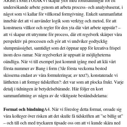
ARBETSMETODIKVi skapar ytor med förutsättningar för ett
undersökande arbete genom att arbeta process- och analysbaserat, i
något som vi kallar för villkorad formgivning. Enkelt sammanfattat
innebär det att vi använder logik som verktyg och metod, för att
konstruera villkor och regler för den yta där vårt arbete uppstår? –
att vi skapar ett utrymme för process, där ett regelverk skärper våra
perspektiv på processen och gör att vi undviker godtycklig
slumpmässighet, samtidigt som det öppnar upp för kreativa frispel
inom dess ramar. När regelverket är uppsatt är möjligheterna
oändliga. När vi till exempel just kommit igång med att klä vårt
första nummer av Bang i form (?de första veckorna bestod
skisserna endast av våra formuleringar, av text?), konstaterade vi
lättheten i att formge tidskriften?: det var som att plocka frukt. Varje
detalj i tidningen är betydelsebärande. Här följer en kort
sammanfattning av några av de viktigaste beståndsdelarna:
Format och bindning
A4. När vi föreslog detta format, oroade sig
våra kolleger över risken att det skulle få tidskriften att ”se billig ut”
– och till och med tryckaren tipsade oss om att vi kunde skära ned