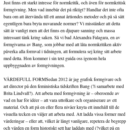
Just finns ett starkt intresse för normkritik, och även för normkritisk
formgivning. Men vad innebär det på riktigt? Handlar det inte ofta
bara om att återvända till ett annat årtiondes metoder och på så sätt
egentligen bara bryta nuvarande normer? Vi misstänker att detta
sätt är vanligt men att det finns en djupare sanning och massa
intressant tänk kring saken. Så vi bad Alexandra Falagara, en av
formgivarna av Bang, som jobbar med att låta normkritiken aktiv
påverka alla formval i tidningen, att formulera sej kring sitt arbete
med detta. Hon kommer i sin text guida oss igenom hela
uppbyggnaden av formgivningen.
VÄRDEFULL FORMSedan 2012 är jag grafisk formgivare och
art director på den feministiska tidskriften Bang (?i samarbete med
Brita Lindvall?). Att arbeta med formgivning är – oberoende av
vad en har för idéer – att vara uttolkare och organiserare av ett
material. Och att på en eller flera nivåer knyta ett innehåll till de
visuella tecken en väljer att arbeta med. Att ladda vissa former med
värderingar – eller att, vilket är långt vanligare, repetera de begrepp
och värden en form historiskt sett har laddats med (?vilket på en