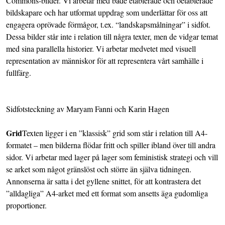
Commons-bilder. Vi arbetar med både etablerade och oetablerade
bildskapare och har utformat uppdrag som underlättar för oss att
engagera oprövade förmågor, t.ex. “landskapsmålningar” i sidfot.
Dessa bilder står inte i relation till några texter, men de vidgar temat
med sina parallella historier. Vi arbetar medvetet med visuell
representation av människor för att representera vårt samhälle i
fullfärg.
Sidfotsteckning av Maryam Fanni och Karin Hagen
Grid
Texten ligger i en ”klassisk” grid som står i relation till A4-
formatet – men bilderna flödar fritt och spiller ibland över till andra
sidor. Vi arbetar med lager på lager som feministisk strategi och vill
se arket som något gränslöst och större än själva tidningen.
Annonserna är satta i det gyllene snittet, för att kontrastera det
”alldagliga” A4-arket med ett format som ansetts äga gudomliga
proportioner.