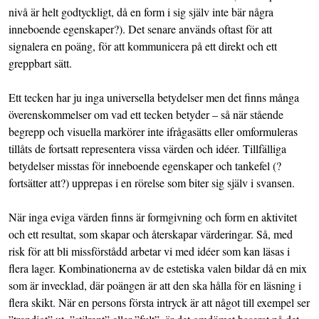
nivå är helt godtyckligt, då en form i sig själv inte bär några
inneboende egenskaper?). Det senare används oftast för att
signalera en poäng, för att kommunicera på ett direkt och ett
greppbart sätt.
Ett tecken har ju inga universella betydelser men det finns många
överenskommelser om vad ett tecken betyder – så när stående
begrepp och visuella markörer inte ifrågasätts eller omformuleras
tillåts de fortsatt representera vissa värden och idéer. Tillfälliga
betydelser misstas för inneboende egenskaper och tankefel (?
fortsätter att?) upprepas i en rörelse som biter sig själv i svansen.
När inga eviga värden finns är formgivning och form en aktivitet
och ett resultat, som skapar och återskapar värderingar. Så, med
risk för att bli missförstådd arbetar vi med idéer som kan läsas i
flera lager. Kombinationerna av de estetiska valen bildar då en mix
som är invecklad, där poängen är att den ska hålla för en läsning i
flera skikt. När en persons första intryck är att något till exempel ser