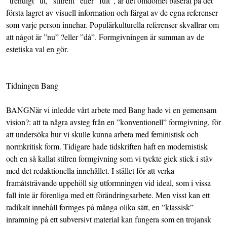
”trendigt” ut, ”stilrent” eller ”fult”, är det omdömet baserat på det
första lagret av visuell information och färgat av de egna referenser
som varje person innehar. Populärkulturella referenser skvallrar om
att något är ”nu” ?eller ”då”. Formgivningen är summan av de
estetiska val en gör.
Tidningen Bang
BANGNär vi inledde vårt arbete med Bang hade vi en gemensam
vision?: att ta några avsteg från en ”konventionell” formgivning, för
att undersöka hur vi skulle kunna arbeta med feministisk och
normkritisk form. Tidigare hade tidskriften haft en modernistisk
och en så kallat stilren formgivning som vi tyckte gick stick i stäv
med det redaktionella innehållet. I stället för att verka
framåtsträvande uppehöll sig utformningen vid ideal, som i vissa
fall inte är förenliga med ett förändringsarbete. Men visst kan ett
radikalt innehåll formges på många olika sätt, en ”klassisk”
inramning på ett subversivt material kan fungera som en trojansk