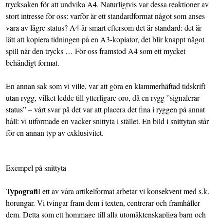
trycksaken för att undvika A4. Naturligtvis var dessa reaktioner av
stort intresse för oss: varför är ett standardformat något som anses
vara av lägre status? A4 är smart eftersom det är standard: det är
lätt att kopiera tidningen på en A3-kopiator, det blir knappt något
spill när den trycks … För oss framstod A4 som ett mycket
behändigt format.
En annan sak som vi ville, var att göra en klammerhäftad tidskrift
utan rygg, vilket ledde till ytterligare oro, då en rygg ”signalerar
status” – vårt svar på det var att placera det fina i ryggen på annat
håll: vi utformade en vacker snittyta i stället. En bild i snittytan står
för en annan typ av exklusivitet.
Exempel på snittyta
Typografi
I ett av våra artikelformat arbetar vi konsekvent med s.k.
horungar. Vi tvingar fram dem i texten, centrerar och framhåller
dem. Detta som ett hommage till alla utomäktenskapliga barn och