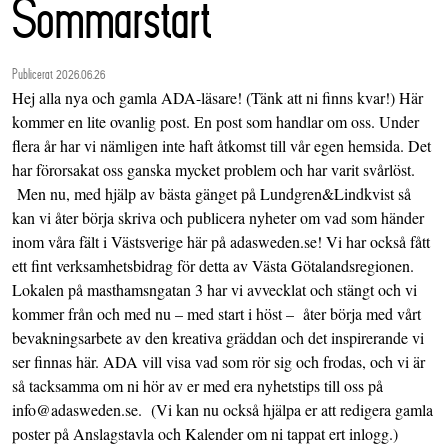
Sommarstart
Publicerat 2026.06.26
Hej alla nya och gamla ADA-läsare! (Tänk att ni finns kvar!) Här
kommer en lite ovanlig post. En post som handlar om oss. Under
flera år har vi nämligen inte haft åtkomst till vår egen hemsida. Det
har förorsakat oss ganska mycket problem och har varit svårlöst.
Men nu, med hjälp av bästa gänget på Lundgren&Lindkvist så
kan vi åter börja skriva och publicera nyheter om vad som händer
inom våra fält i Västsverige här på adasweden.se! Vi har också fått
ett fint verksamhetsbidrag för detta av Västa Götalandsregionen.
Lokalen på masthamsngatan 3 har vi avvecklat och stängt och vi
kommer från och med nu – med start i höst – åter börja med vårt
bevakningsarbete av den kreativa gräddan och det inspirerande vi
ser finnas här. ADA vill visa vad som rör sig och frodas, och vi är
så tacksamma om ni hör av er med era nyhetstips till oss på
info@adasweden.se. (Vi kan nu också hjälpa er att redigera gamla
poster på Anslagstavla och Kalender om ni tappat ert inlogg.)