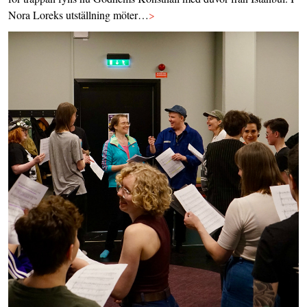
Nora Loreks utställning möter…
>