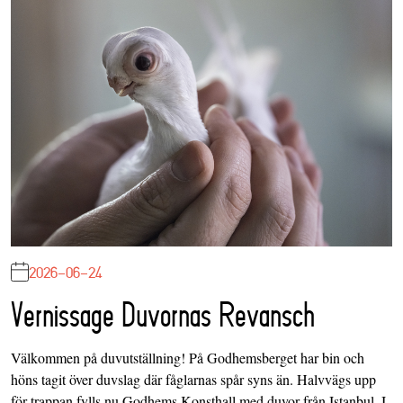
2026-06-24
Vernissage Duvornas Revansch
Välkommen på duvutställning! På Godhemsberget har bin och
höns tagit över duvslag där fåglarnas spår syns än. Halvvägs upp
för trappan fylls nu Godhems Konsthall med duvor från Istanbul. I