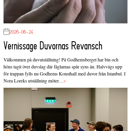
2026-06-24
Vernissage Duvornas Revansch
Välkommen på duvutställning! På Godhemsberget har bin och
höns tagit över duvslag där fåglarnas spår syns än. Halvvägs upp
för trappan fylls nu Godhems Konsthall med duvor från Istanbul. I
Nora Loreks utställning möter…
>