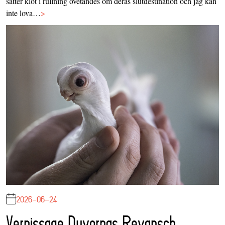
sätter klot i rullning ovetandes om deras slutdestination och jag kan
inte lova…
>
2026-06-24
Vernissage Duvornas Revansch