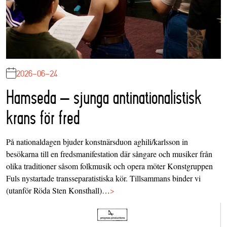
2026-06-24
Hamseda – sjunga antinationalistisk
krans för fred
På nationaldagen bjuder konstnärsduon aghili/karlsson in
besökarna till en fredsmanifestation där sångare och musiker från
olika traditioner såsom folkmusik och opera möter Konstgruppen
Fuls nystartade transseparatistiska kör. Tillsammans binder vi
(utanför Röda Sten Konsthall)…
>