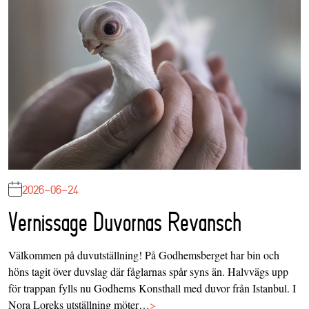
2026-06-24
Vernissage Duvornas Revansch
Välkommen på duvutställning! På Godhemsberget har bin och
höns tagit över duvslag där fåglarnas spår syns än. Halvvägs upp
för trappan fylls nu Godhems Konsthall med duvor från Istanbul. I
Nora Loreks utställning möter…
>