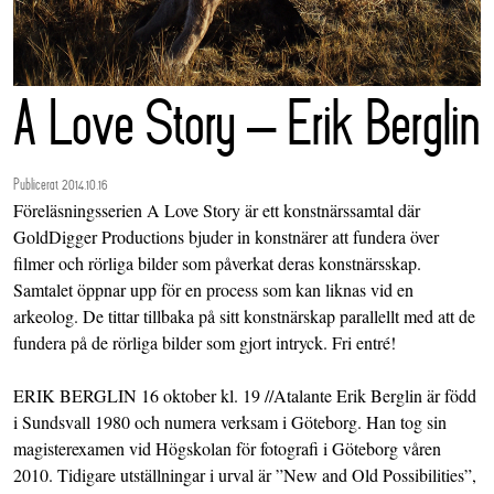
A Love Story – Erik Berglin
Publicerat 2014.10.16
Föreläsningsserien A Love Story är ett konstnärssamtal där
GoldDigger Productions bjuder in konstnärer att fundera över
filmer och rörliga bilder som påverkat deras konstnärsskap.
Samtalet öppnar upp för en process som kan liknas vid en
arkeolog. De tittar tillbaka på sitt konstnärskap parallellt med att de
fundera på de rörliga bilder som gjort intryck. Fri entré!
ERIK BERGLIN 16 oktober kl. 19 //Atalante Erik Berglin är född
i Sundsvall 1980 och numera verksam i Göteborg. Han tog sin
magisterexamen vid Högskolan för fotografi i Göteborg våren
2010. Tidigare utställningar i urval är ”New and Old Possibilities”,