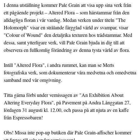
I denna utställning kommer Pale Grain att visa upp sina verk från
ett pågående projekt – Altered Flora – som härstammar från den
alldagliga floran i vår vardag. Medan verken under titeln "The
Holomorph" visar en strålande färgglad värld av svampar, visar
"Colour of Wound" den detaljrika texturen hos trädstammar. Med
dessa, samt ytterligare verk, vill Pale Grain bjuda in dig till att
observera en fullkomlig förändring av denna tysta värld av flora.
Intill "Altered Flora", i andra rummet, kan man se Merts
fotografiska verk, som dokumenterar våra medvetna och omedvetna
samband med vår omgivning.
Titta gärna förbi under vernissagen av "An Exhibition About
Altering Everyday Flora", på Pavement på Andra Långgatan 27,
lördagen 31 augusti kl. 12.00, och passa på att njuta av en kaffe
från Espressobaren!
Obs! Missa inte pop-up butiken där Pale Grain-affischer kommer
att finnas till salu under vernissagen!