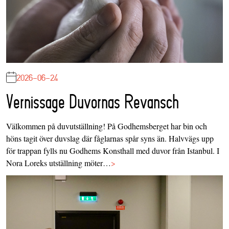
2026-06-24
Vernissage Duvornas Revansch
Välkommen på duvutställning! På Godhemsberget har bin och
höns tagit över duvslag där fåglarnas spår syns än. Halvvägs upp
för trappan fylls nu Godhems Konsthall med duvor från Istanbul. I
Nora Loreks utställning möter…
>