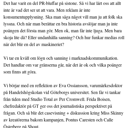
Det har varit en del PR-bluffar på sistone. Så vi har lärt oss att allt
inte är vad det ser ut att vara. Men reklam är inte
konsumentupplysning. Ska man säga något vill man ju att folk ska
lyssna. Och när man berättar en bra historia avslöjar man ju inte
poängen det första man gör. Men ok, man får inte ljuga. Men bara
skoja lite då? Eller undanhålla sanning? Och hur funkar medias roll
när det blir en del av maskineriet?
Vi tar en kväll om lögn och sanning i marknadskommunikation.
Det handlar om var gränserna går, när det är ok och vilka poänger
som finns att göra.
Vi börjar med en reflektion av Eva Ossiansson, varumärkesdoktor
på Handelshögskolan vid Göteborgs universitet. Sen får vi tankar
från tiden med Studio Total av Per Cromwell. Frida Boisen,
chefredaktör på GT ger oss det journalistiska perspektivet på
frågan. Och så blir det casevisning + diskussion kring Miss Skinny
av kreatörerna bakom kampanjen, Pontus Caresten och Calle
Österberg på Shout.