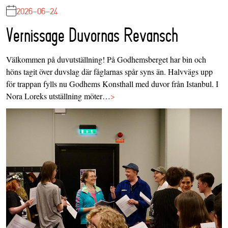
2026-06-24
Vernissage Duvornas Revansch
Välkommen på duvutställning! På Godhemsberget har bin och
höns tagit över duvslag där fåglarnas spår syns än. Halvvägs upp
för trappan fylls nu Godhems Konsthall med duvor från Istanbul. I
Nora Loreks utställning möter…
>