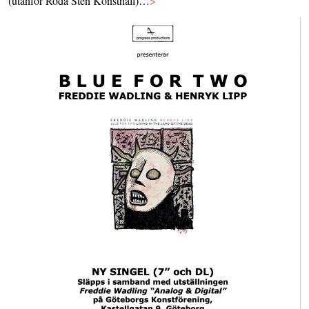
(utanför Röda Sten Konsthall)…
>