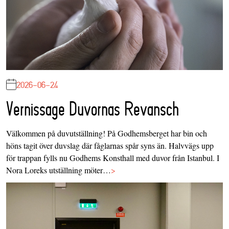
2026-06-24
Vernissage Duvornas Revansch
Välkommen på duvutställning! På Godhemsberget har bin och
höns tagit över duvslag där fåglarnas spår syns än. Halvvägs upp
för trappan fylls nu Godhems Konsthall med duvor från Istanbul. I
Nora Loreks utställning möter…
>