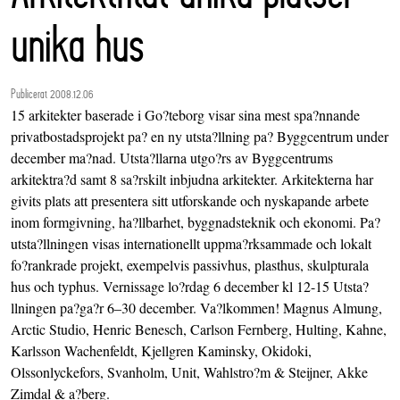
unika hus
Publicerat 2008.12.06
15 arkitekter baserade i Go?teborg visar sina mest spa?nnande
privatbostadsprojekt pa? en ny utsta?llning pa? Byggcentrum under
december ma?nad. Utsta?llarna utgo?rs av Byggcentrums
arkitektra?d samt 8 sa?rskilt inbjudna arkitekter. Arkitekterna har
givits plats att presentera sitt utforskande och nyskapande arbete
inom formgivning, ha?llbarhet, byggnadsteknik och ekonomi. Pa?
utsta?llningen visas internationellt uppma?rksammade och lokalt
fo?rankrade projekt, exempelvis passivhus, plasthus, skulpturala
hus och typhus. Vernissage lo?rdag 6 december kl 12-15 Utsta?
llningen pa?ga?r 6–30 december. Va?lkommen! Magnus Almung,
Arctic Studio, Henric Benesch, Carlson Fernberg, Hulting, Kahne,
Karlsson Wachenfeldt, Kjellgren Kaminsky, Okidoki,
Olssonlyckefors, Svanholm, Unit, Wahlstro?m & Steijner, Akke
Zimdal & a?berg.