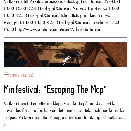
Välkomna till Arkitekturmässan: Glesbygd och turism 25 okt kl
13.00-16.00 K2:4 Glesbygd&turism: Norges Turistveger 13.00-
13.50 K2:5 Glesbygd&turism: Ishotellets grundare Yngve
Bergqvist 14.00-14.50 K2:6 Glesbygd&turism: Treehotel 15.00-
15.50 http://www.youtube.com/user/Arkitekturturism
2026-06-24
Minifestival: "Escaping The Map"
Välkommen till en eftermiddag av att kolla på hur dataspel kan
användas för att utforska vad det innebär att leka och hur konst kan
skapas. Vi kommer titta på några intressant filmklipp, så kallade…
>