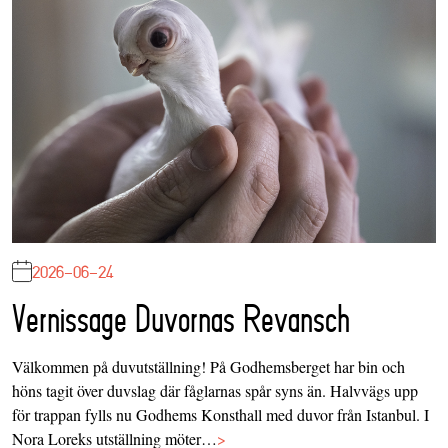
2026-06-24
Vernissage Duvornas Revansch
Välkommen på duvutställning! På Godhemsberget har bin och
höns tagit över duvslag där fåglarnas spår syns än. Halvvägs upp
för trappan fylls nu Godhems Konsthall med duvor från Istanbul. I
Nora Loreks utställning möter…
>