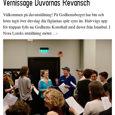
Vernissage Duvornas Revansch
Välkommen på duvutställning! På Godhemsberget har bin och
höns tagit över duvslag där fåglarnas spår syns än. Halvvägs upp
för trappan fylls nu Godhems Konsthall med duvor från Istanbul. I
Nora Loreks utställning möter…
>