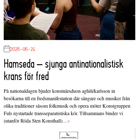
2026-06-24
Hamseda – sjunga antinationalistisk
krans för fred
På nationaldagen bjuder konstnärsduon aghili/karlsson in
besökarna till en fredsmanifestation där sångare och musiker från
olika traditioner såsom folkmusik och opera möter Konstgruppen
Fuls nystartade transseparatistiska kör. Tillsammans binder vi
(utanför Röda Sten Konsthall)…
>