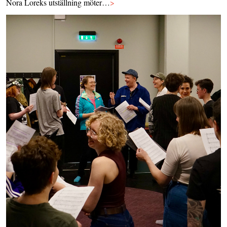
Nora Loreks utställning möter…
>