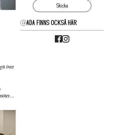
Skicka
ADA FINNS OCKSÅ HÄR
it över
n
g möter…