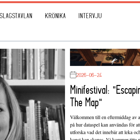
SLAGSTAVLAN
KRÖNIKA
INTERVJU
2026-06-24
Minifestival: "Escapi
The Map"
Välkommen till en eftermiddag av at
på hur dataspel kan användas för at
utforska vad det innebär att leka oc
konst kan skapas. Vi kommer titta 