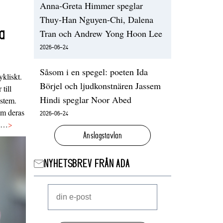
Anna-Greta Himmer speglar
Thuy-Han Nguyen-Chi, Dalena
a
Tran och Andrew Yong Hoon Lee
2026-06-24
Såsom i en spegel: poeten Ida
ykliskt.
Börjel och ljudkonstnären Jassem
 till
Hindi speglar Noor Abed
ystem.
 om deras
2026-06-24
va…
>
Anslagstavlan
NYHETSBREV FRÅN ADA