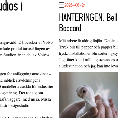
dios i
2026-06-24
HANTERINGEN, Bell
Boccard
Mitt arbete är aldrig linjärt. Det är c
esignvärld. Då besöker vi Volvo
Tryck blir till papper och papper blir
amlade produktutvecklingen av
tryck. Installationer blir sorteringss
r. Studion är en del av Volvos
Jag sätter klot i rullning ovetandes
slutdestination och jag kan inte lo
ngen för anläggningsmaskiner –
d inblick i avdelningens
0 modeller avsedda för industrier
kogsnäring. Det rör sig om
asfaltläggare, med mera. Missa
ndustridesignstudio!
N, senast tisdag 16 oktober: