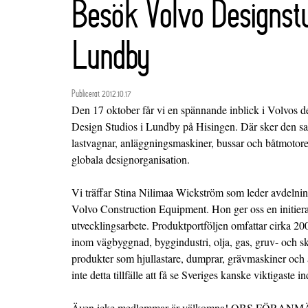
Besök Volvo Designstu
Lundby
Publicerat 2012.10.17
Den 17 oktober får vi en spännande inblick i Volvos d
Design Studios i Lundby på Hisingen. Där sker den s
lastvagnar, anläggningsmaskiner, bussar och båtmotore
globala designorganisation.
Vi träffar Stina Nilimaa Wickström som leder avdelni
Volvo Construction Equipment. Hon ger oss en initiera
utvecklingsarbete. Produktportföljen omfattar cirka 20
inom vägbyggnad, byggindustri, olja, gas, gruv- och s
produkter som hjullastare, dumprar, grävmaskiner och 
inte detta tillfälle att få se Sveriges kanske viktigaste i
Även icke medlemmar är välkomna! OBS FÖRANMÄLA