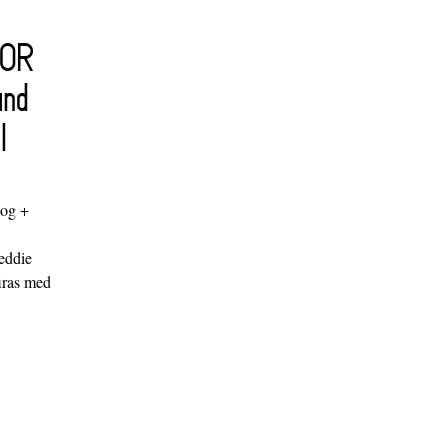
FOR
and
l
log +
"
eddie
iras med