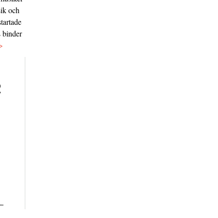
sik och
tartade
s binder
>