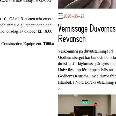
2026-06-24
10 , Gå till B-porten mitt emot
 och anmäl dig i receptionen där.
Vernissage Duvornas
Tid: onsdag 17 oktober kl. 18.00
Revansch
Construction Equipment. Tillika
Välkommen på duvutställning! På
Godhemsberget har bin och höns tag
duvslag där fåglarnas spår syns än.
Halvvägs upp för trappan fylls nu
Godhems Konsthall med duvor frå
Istanbul. I Nora Loreks utställnin
>