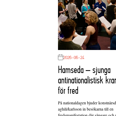
2026-06-24
Hamseda – sjunga
antinationalistisk kra
för fred
På nationaldagen bjuder konstnärs
aghili/karlsson in besökarna till en
fredsmanifestation där sångare och