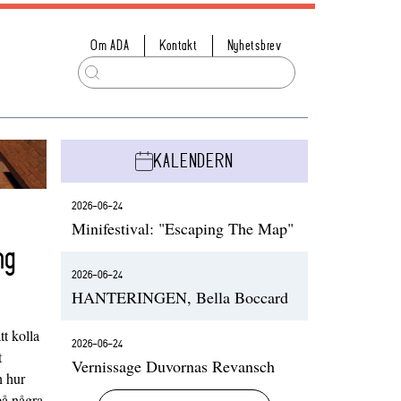
Om ADA
Kontakt
Nyhetsbrev
KALENDERN
2026-06-24
Minifestival: "Escaping The Map"
ng
2026-06-24
HANTERINGEN, Bella Boccard
t kolla
2026-06-24
t
Vernissage Duvornas Revansch
h hur
på några