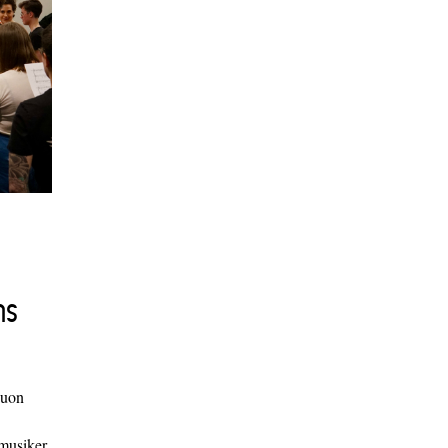
ns
duon
 musiker