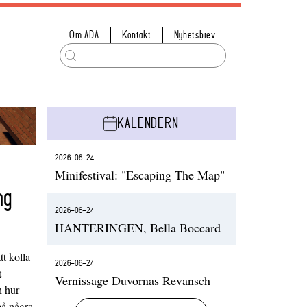
Om ADA
Kontakt
Nyhetsbrev
KALENDERN
2026-06-24
Minifestival: "Escaping The Map"
ng
2026-06-24
HANTERINGEN, Bella Boccard
t kolla
2026-06-24
t
Vernissage Duvornas Revansch
h hur
på några