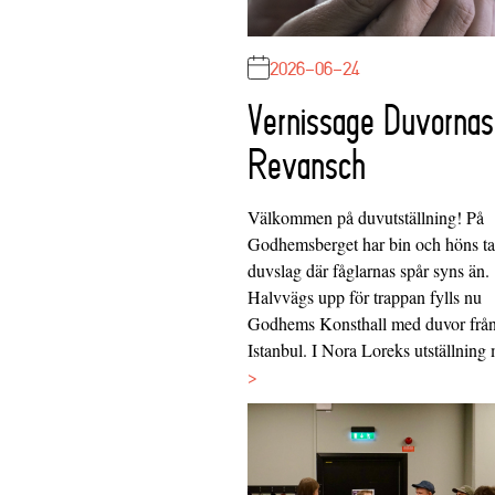
2026-06-24
Vernissage Duvornas
Revansch
Välkommen på duvutställning! På
Godhemsberget har bin och höns tag
duvslag där fåglarnas spår syns än.
Halvvägs upp för trappan fylls nu
Godhems Konsthall med duvor frå
Istanbul. I Nora Loreks utställnin
>