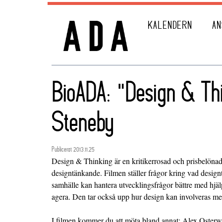
KALENDERN
AN
BioADA: "Design & Th
Steneby
Publicerat 2013.11.25
Design & Thinking är en kritikerrosad och prisbelön
designtänkande. Filmen ställer frågor kring vad design
samhälle kan hantera utvecklingsfrågor bättre med hjälp
agera. Den tar också upp hur design kan involveras mer 
I filmen kommer du att möta bland annat: Alex Oster