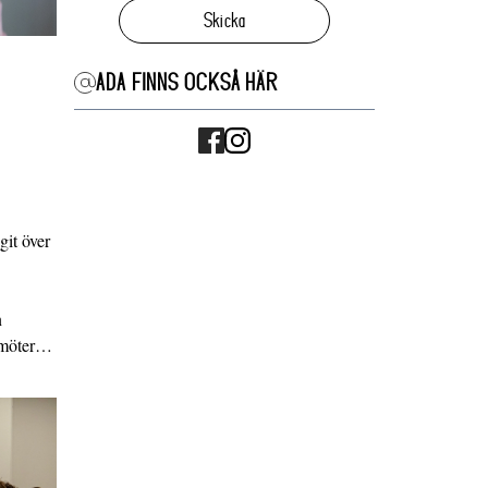
Skicka
ADA FINNS OCKSÅ HÄR
it över
n
g möter…