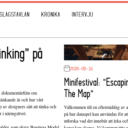
SLAGSTAVLAN
KRÖNIKA
INTERVJU
inking" på
2026-06-24
Minifestival: "Escapi
The Map"
ad dokumentärfilm om
tänkande är och hur vårt
 av designers sätt att tänka och
Välkommen till en eftermiddag av at
i näringslivet.
på hur dataspel kan användas för at
utforska vad det innebär att leka oc
walder, som skrev Business Model
konst kan skapas. Vi kommer titta 