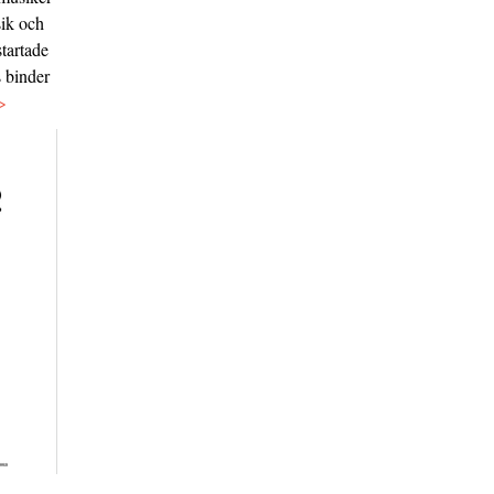
sik och
tartade
s binder
>