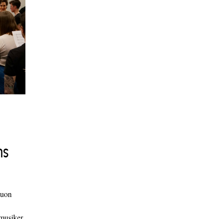
ns
duon
 musiker