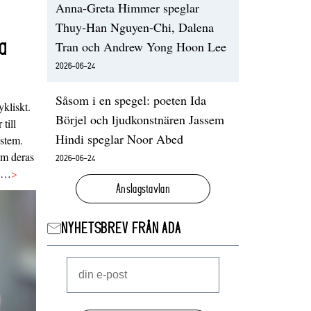
Anna-Greta Himmer speglar
Thuy-Han Nguyen-Chi, Dalena
a
Tran och Andrew Yong Hoon Lee
2026-06-24
Såsom i en spegel: poeten Ida
ykliskt.
Börjel och ljudkonstnären Jassem
 till
Hindi speglar Noor Abed
ystem.
 om deras
2026-06-24
va…
>
Anslagstavlan
NYHETSBREV FRÅN ADA