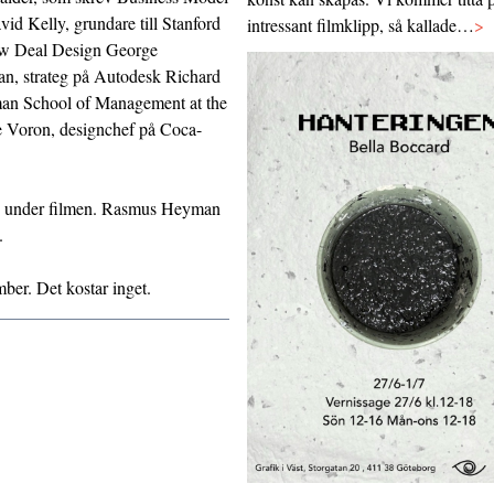
id Kelly, grundare till Stanford
intressant filmklipp, så kallade…
>
ew Deal Design George
an, strateg på Autodesk Richard
man School of Management at the
 Voron, designchef på Coca-
pp under filmen. Rasmus Heyman
.
ber. Det kostar inget.