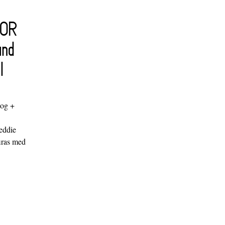
FOR
and
l
log +
"
eddie
iras med