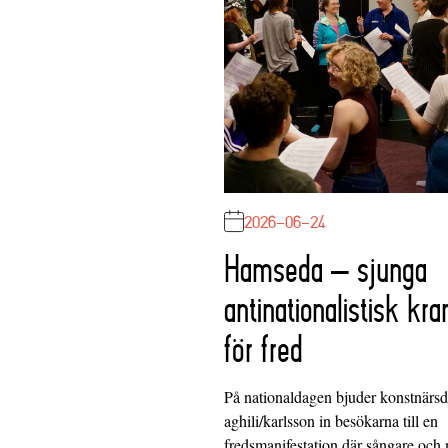
2026-06-24
Hamseda – sjunga
antinationalistisk kra
för fred
På nationaldagen bjuder konstnärs
aghili/karlsson in besökarna till en
fredsmanifestation där sångare och