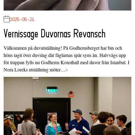
2026-06-24
Vernissage Duvornas Revansch
Välkommen på duvutställning! På Godhemsberget har bin och
höns tagit över duvslag där fåglarnas spår syns än. Halvvägs upp
för trappan fylls nu Godhems Konsthall med duvor från Istanbul. I
Nora Loreks utställning möter…
>