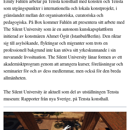
Emily Fahlén arbetar på Tensta konsthall med konsten och Tensta
som utgångspunkter i internationella och lokala konstprojekt, i
gränslandet mellan det organisatoriska, curatoriska och
pedagogiska. På Box kommer Fahlén att presentera sitt arbete med
The Silent University som är en autonom kunskapsplattform
initierad av konstnären Ahmet Ögüt (Istanbul/Berlin). Den riktar
sig till asylsökande, flyktingar och migranter som trots en
professionell bakgrund inte kan utöva sitt yrkeskunnande i sin
nuvarande livssituation. The Silent University lånar formen av ett
akademisktprogram genom att arrangera kurser, föreläsningar och
seminarier för och av dess medlemmar, men också för den breda
allmänheten.
The Silent University är aktuell som del av utställningen Tensta
museum: Rapporter från nya Sverige, på Tensta konsthall.