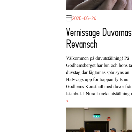
2026-06-24
Vernissage Duvornas
Revansch
Välkommen på duvutställning! På
Godhemsberget har bin och höns tag
duvslag där fåglarnas spår syns än.
Halvvägs upp för trappan fylls nu
Godhems Konsthall med duvor frå
Istanbul. I Nora Loreks utställnin
>