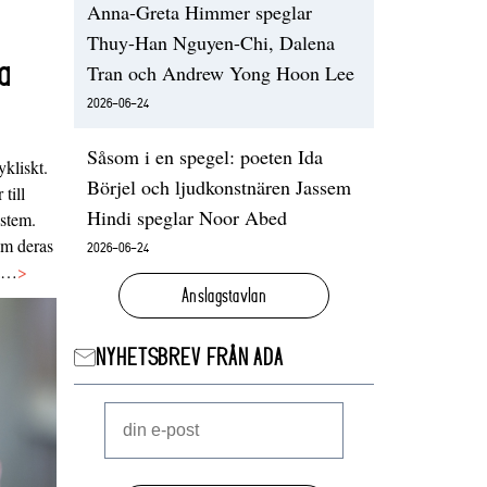
Anna-Greta Himmer speglar
Thuy-Han Nguyen-Chi, Dalena
a
Tran och Andrew Yong Hoon Lee
2026-06-24
Såsom i en spegel: poeten Ida
ykliskt.
Börjel och ljudkonstnären Jassem
 till
Hindi speglar Noor Abed
ystem.
 om deras
2026-06-24
va…
>
Anslagstavlan
NYHETSBREV FRÅN ADA