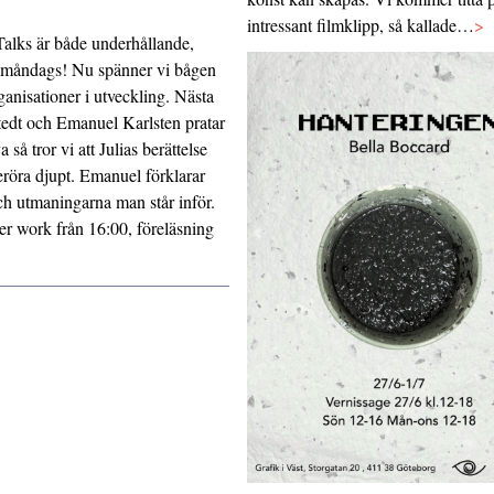
intressant filmklipp, så kallade…
>
alks är både underhållande,
s i måndags! Nu spänner vi bågen
ganisationer i utveckling. Nästa
tedt och Emanuel Karlsten pratar
å tror vi att Julias berättelse
röra djupt. Emanuel förklarar
 utmaningarna man står inför.
er work från 16:00, föreläsning