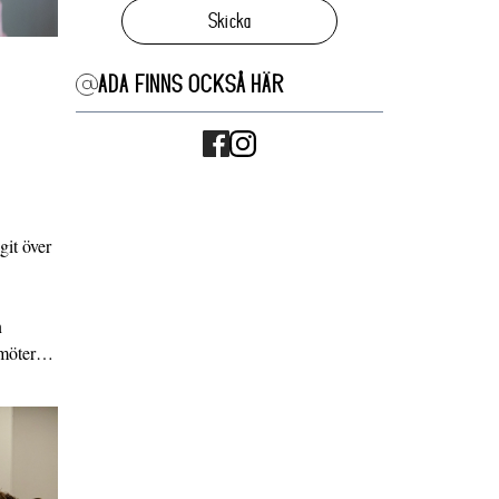
Skicka
ADA FINNS OCKSÅ HÄR
it över
n
g möter…