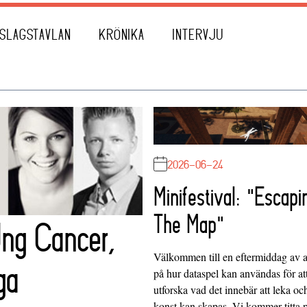
SLAGSTAVLAN
KRÖNIKA
INTERVJU
2026-06-24
Minifestival: "Escapi
The Map"
ng Cancer,
Välkommen till en eftermiddag av at
ga
på hur dataspel kan användas för at
utforska vad det innebär att leka oc
konst kan skapas. Vi kommer titta 