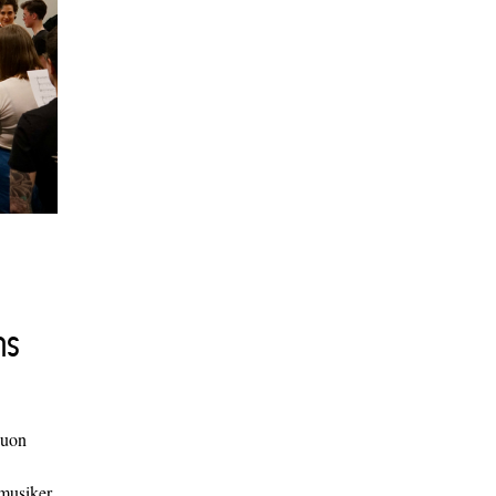
ns
duon
 musiker