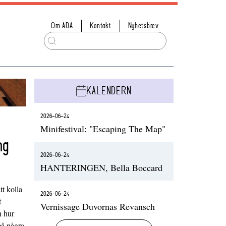
Om ADA
Kontakt
Nyhetsbrev
KALENDERN
2026-06-24
Minifestival: "Escaping The Map"
ng
2026-06-24
HANTERINGEN, Bella Boccard
t kolla
2026-06-24
t
Vernissage Duvornas Revansch
h hur
på några