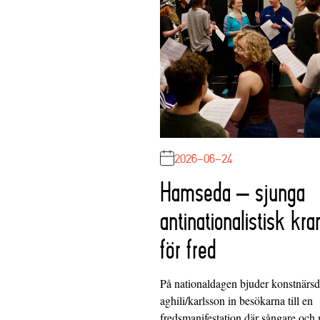
2026-06-24
Hamseda – sjunga
antinationalistisk kra
för fred
På nationaldagen bjuder konstnärs
aghili/karlsson in besökarna till en
fredsmanifestation där sångare och