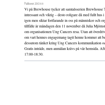
Publicerat 2013.11.11
Vi på Brewhouse tycker att samtalsserien Brewhouse T
intressant och viktig – desto roligare då med fullt hu
igen men siktar fortfarande in oss på människor och or
tillfälle är måndagen den 11 november då Julia Mjörns
om organisationen Ung Cancers resa. Utan att överdriva s
om vart hennes engagemang tagit henne kommer att be
dessutom tänket kring Ung Cancers kommunikation och
Gratis inträde, men anmälan krävs på vår hemsida. Aft
17:00-18:30.