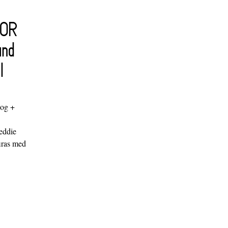
FOR
and
l
log +
"
eddie
iras med