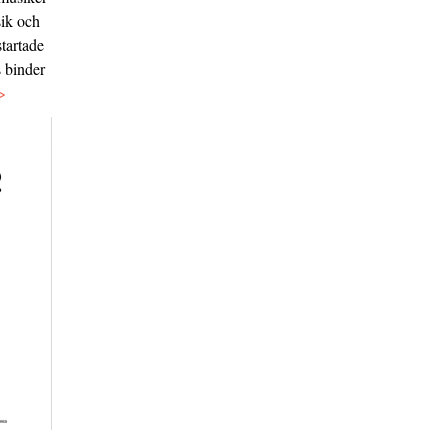
sik och
tartade
s binder
>