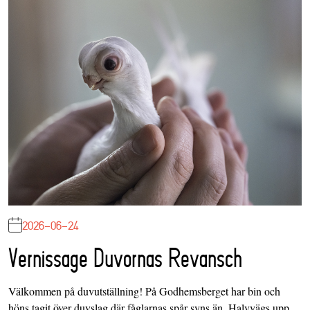
2026-06-24
Vernissage Duvornas Revansch
Välkommen på duvutställning! På Godhemsberget har bin och
höns tagit över duvslag där fåglarnas spår syns än. Halvvägs upp