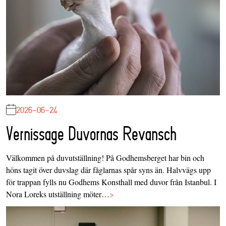
2026-06-24
Vernissage Duvornas Revansch
Välkommen på duvutställning! På Godhemsberget har bin och
höns tagit över duvslag där fåglarnas spår syns än. Halvvägs upp
för trappan fylls nu Godhems Konsthall med duvor från Istanbul. I
Nora Loreks utställning möter…
>