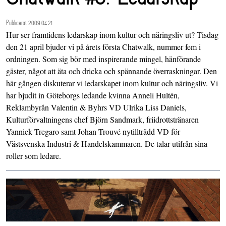
Publicerat 2009.04.21
Hur ser framtidens ledarskap inom kultur och näringsliv ut? Tisdag
den 21 april bjuder vi på årets första Chatwalk, nummer fem i
ordningen. Som sig bör med inspirerande mingel, hänförande
gäster, något att äta och dricka och spännande överraskningar. Den
här gången diskuterar vi ledarskapet inom kultur och näringsliv. Vi
har bjudit in Göteborgs ledande kvinna Anneli Hultén,
Reklambyrån Valentin & Byhrs VD Ulrika Liss Daniels,
Kulturförvaltningens chef Björn Sandmark, friidrottstränaren
Yannick Tregaro samt Johan Trouvé nytillträdd VD för
Västsvenska Industri & Handelskammaren. De talar utifrån sina
roller som ledare.