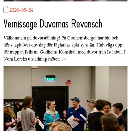
2026-06-24
Vernissage Duvornas Revansch
Välkommen på duvutställning! På Godhemsberget har bin och
höns tagit över duvslag där fåglarnas spår syns än. Halvvägs upp
för trappan fylls nu Godhems Konsthall med duvor från Istanbul. I
Nora Loreks utställning möter…
>