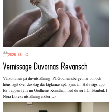
2026-06-24
Vernissage Duvornas Revansch
Välkommen på duvutställning! På Godhemsberget har bin och
höns tagit över duvslag där fåglarnas spår syns än. Halvvägs upp
för trappan fylls nu Godhems Konsthall med duvor från Istanbul. I
Nora Loreks utställning möter…
>