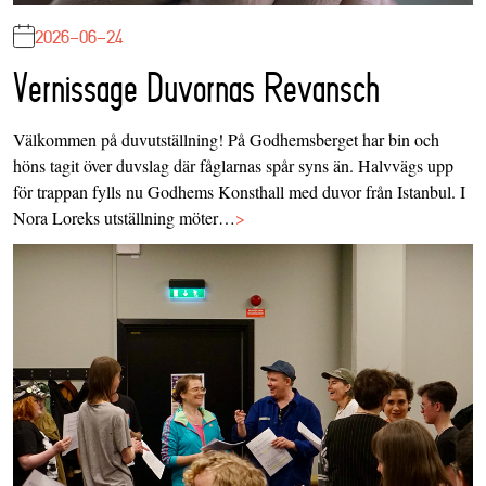
2026-06-24
Vernissage Duvornas Revansch
Välkommen på duvutställning! På Godhemsberget har bin och
höns tagit över duvslag där fåglarnas spår syns än. Halvvägs upp
för trappan fylls nu Godhems Konsthall med duvor från Istanbul. I
Nora Loreks utställning möter…
>