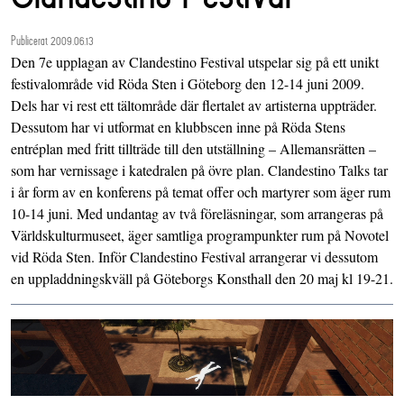
Publicerat 2009.06.13
Den 7e upplagan av Clandestino Festival utspelar sig på ett unikt
festivalområde vid Röda Sten i Göteborg den 12-14 juni 2009.
Dels har vi rest ett tältområde där flertalet av artisterna uppträder.
Dessutom har vi utformat en klubbscen inne på Röda Stens
entréplan med fritt tillträde till den utställning – Allemansrätten –
som har vernissage i katedralen på övre plan. Clandestino Talks tar
i år form av en konferens på temat offer och martyrer som äger rum
10-14 juni. Med undantag av två föreläsningar, som arrangeras på
Världskulturmuseet, äger samtliga programpunkter rum på Novotel
vid Röda Sten. Inför Clandestino Festival arrangerar vi dessutom
en uppladdningskväll på Göteborgs Konsthall den 20 maj kl 19-21.