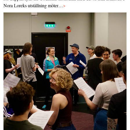
Nora Loreks utställning möter…
>