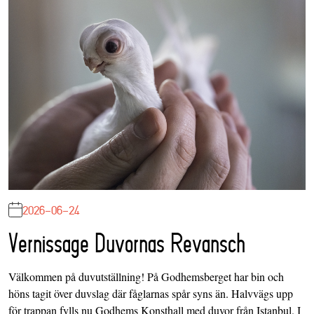
2026-06-24
Vernissage Duvornas Revansch
Välkommen på duvutställning! På Godhemsberget har bin och
höns tagit över duvslag där fåglarnas spår syns än. Halvvägs upp
för trappan fylls nu Godhems Konsthall med duvor från Istanbul. I