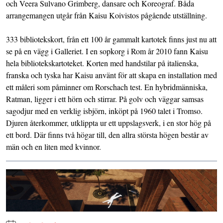
och Veera Sulvano Grimberg, dansare och Koreograf. Båda
arrangemangen utgår från Kaisu Koivistos pågående utställning.
333 bibliotekskort, från ett 100 år gammalt kartotek finns just nu att
se på en vägg i Galleriet. I en sopkorg i Rom år 2010 fann Kaisu
hela bibliotekskartoteket. Korten med handstilar på italienska,
franska och tyska har Kaisu använt för att skapa en installation med
ett måleri som påminner om Rorschach test. En hybridmänniska,
Ratman, ligger i ett hörn och stirrar. På golv och väggar samsas
sagodjur med en verklig isbjörn, inköpt på 1960 talet i Tromso.
Djuren återkommer, utklippta ur ett uppslagsverk, i en stor hög på
ett bord. Där finns två högar till, den allra största högen består av
män och en liten med kvinnor.