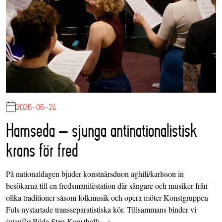
2026-06-24
Hamseda – sjunga antinationalistisk
krans för fred
På nationaldagen bjuder konstnärsduon aghili/karlsson in
besökarna till en fredsmanifestation där sångare och musiker från
olika traditioner såsom folkmusik och opera möter Konstgruppen
Fuls nystartade transseparatistiska kör. Tillsammans binder vi
(utanför Röda Sten Konsthall)…
>