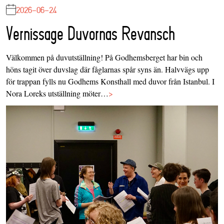
2026-06-24
Vernissage Duvornas Revansch
Välkommen på duvutställning! På Godhemsberget har bin och
höns tagit över duvslag där fåglarnas spår syns än. Halvvägs upp
för trappan fylls nu Godhems Konsthall med duvor från Istanbul. I
Nora Loreks utställning möter…
>