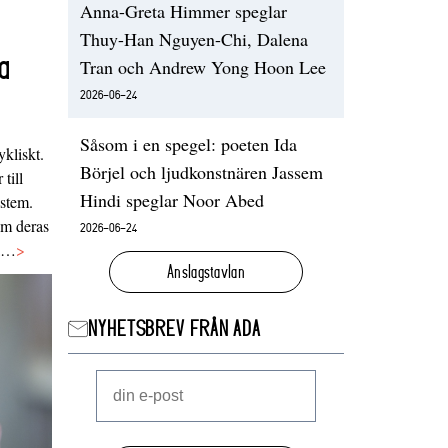
Anna-Greta Himmer speglar
Thuy-Han Nguyen-Chi, Dalena
a
Tran och Andrew Yong Hoon Lee
2026-06-24
Såsom i en spegel: poeten Ida
ykliskt.
Börjel och ljudkonstnären Jassem
 till
Hindi speglar Noor Abed
ystem.
 om deras
2026-06-24
va…
>
Anslagstavlan
NYHETSBREV FRÅN ADA