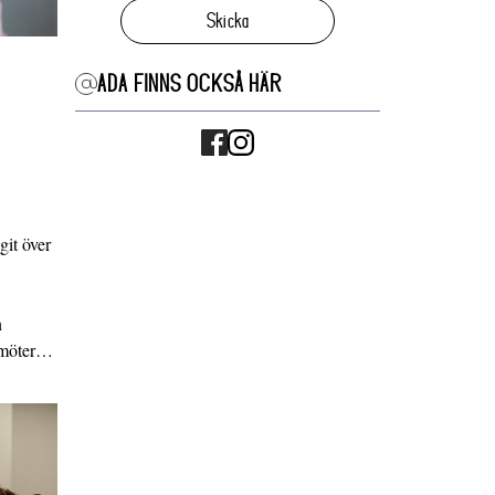
Skicka
ADA FINNS OCKSÅ HÄR
it över
n
g möter…