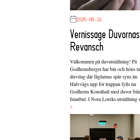
2026-06-24
Vernissage Duvornas
Revansch
Välkommen på duvutställning! På
Godhemsberget har bin och höns tag
duvslag där fåglarnas spår syns än.
Halvvägs upp för trappan fylls nu
Godhems Konsthall med duvor frå
Istanbul. I Nora Loreks utställnin
>