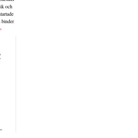
sik och
tartade
s binder
>