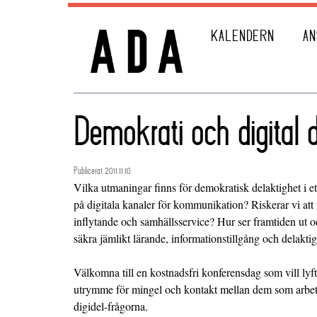
KALENDERN
AN
Demokrati och digital 
Publicerat 2011.11.10
Vilka utmaningar finns för demokratisk delaktighet i ett
på digitala kanaler för kommunikation? Riskerar vi att 
inflytande och samhällsservice? Hur ser framtiden ut och
säkra jämlikt lärande, informationstillgång och delakti
Välkomna till en kostnadsfri konferensdag som vill lyf
utrymme för mingel och kontakt mellan dem som arbetar
digidel-frågorna.