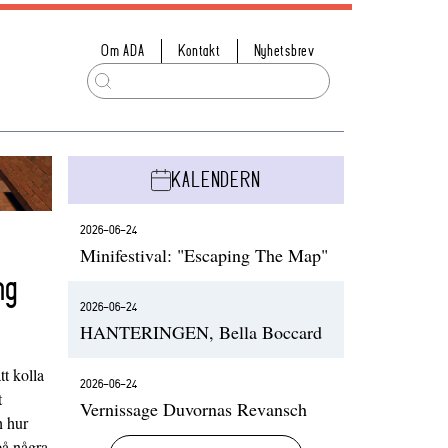
Om ADA
Kontakt
Nyhetsbrev
KALENDERN
2026-06-24
Minifestival: "Escaping The Map"
ng
2026-06-24
HANTERINGEN, Bella Boccard
t kolla
2026-06-24
t
Vernissage Duvornas Revansch
h hur
på några