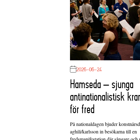
2026-06-24
Hamseda – sjunga
antinationalistisk kra
för fred
På nationaldagen bjuder konstnärs
aghili/karlsson in besökarna till en
fredsmanifestation där sångare och