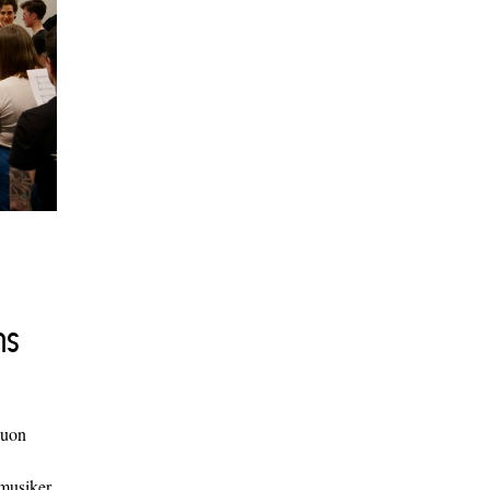
ns
duon
 musiker