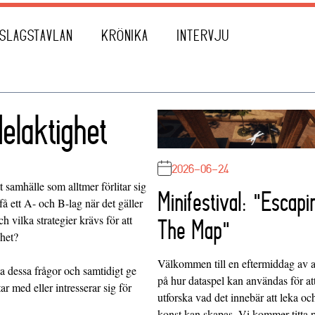
SLAGSTAVLAN
KRÖNIKA
INTERVJU
delaktighet
2026-06-24
 samhälle som alltmer förlitar sig
Minifestival: "Escapi
få ett A- och B-lag när det gäller
 vilka strategier krävs för att
The Map"
ghet?
Välkommen till en eftermiddag av at
ta dessa frågor och samtidigt ge
på hur dataspel kan användas för at
 med eller intresserar sig för
utforska vad det innebär att leka oc
konst kan skapas. Vi kommer titta 