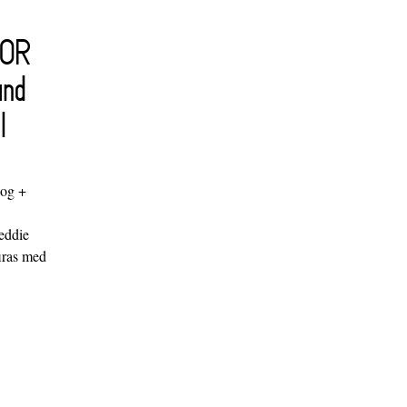
FOR
and
l
log +
"
eddie
iras med