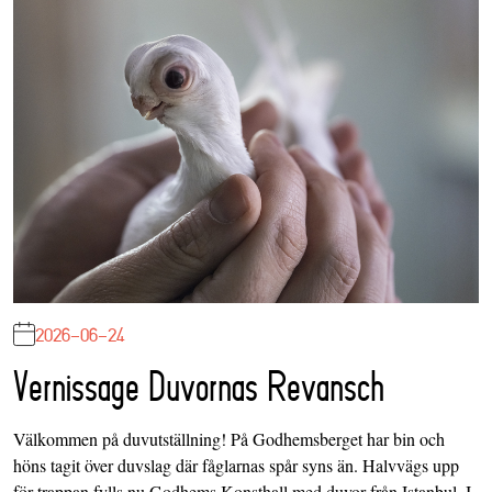
2026-06-24
Vernissage Duvornas Revansch
Välkommen på duvutställning! På Godhemsberget har bin och
höns tagit över duvslag där fåglarnas spår syns än. Halvvägs upp
för trappan fylls nu Godhems Konsthall med duvor från Istanbul. I