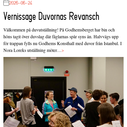
2026-06-24
Vernissage Duvornas Revansch
Välkommen på duvutställning! På Godhemsberget har bin och
höns tagit över duvslag där fåglarnas spår syns än. Halvvägs upp
för trappan fylls nu Godhems Konsthall med duvor från Istanbul. I
Nora Loreks utställning möter…
>