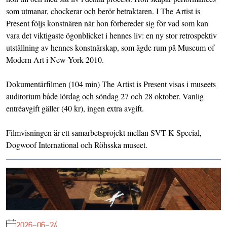
som utmanar, chockerar och berör betraktaren. I The Artist is
Present följs konstnären när hon förbereder sig för vad som kan
vara det viktigaste ögonblicket i hennes liv: en ny stor retrospektiv
utställning av hennes konstnärskap, som ägde rum på Museum of
Modern Art i New York 2010.
Dokumentärfilmen (104 min) The Artist is Present visas i museets
auditorium både lördag och söndag 27 och 28 oktober. Vanlig
entréavgift gäller (40 kr), ingen extra avgift.
Filmvisningen är ett samarbetsprojekt mellan SVT-K Special,
Dogwoof International och Röhsska museet.
2026-06-24