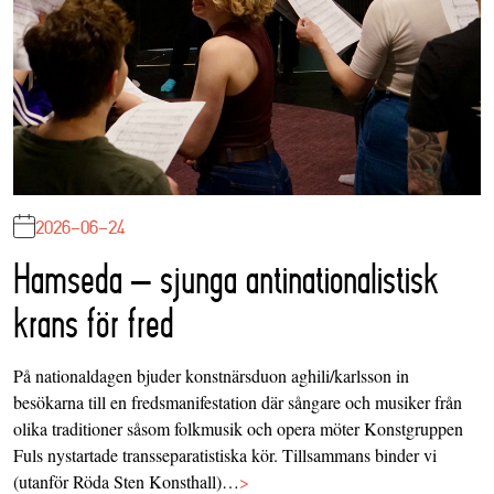
2026-06-24
Hamseda – sjunga antinationalistisk
krans för fred
På nationaldagen bjuder konstnärsduon aghili/karlsson in
besökarna till en fredsmanifestation där sångare och musiker från
olika traditioner såsom folkmusik och opera möter Konstgruppen
Fuls nystartade transseparatistiska kör. Tillsammans binder vi
(utanför Röda Sten Konsthall)…
>