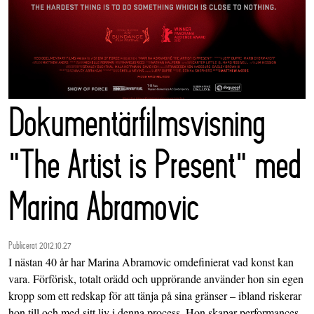
Dokumentärfilmsvisning
"The Artist is Present" med
Marina Abramovic
Publicerat 2012.10.27
I nästan 40 år har Marina Abramovic omdefinierat vad konst kan
vara. Förförisk, totalt orädd och upprörande använder hon sin egen
kropp som ett redskap för att tänja på sina gränser – ibland riskerar
hon till och med sitt liv i denna process. Hon skapar performances