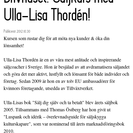
Ulla-Lisa Thordén!
Publicerat 2012.10.30
Kursen som rustar dig för att möta nya kunder & öka din
lönsamhet!
Ulla-Lisa Thordén är en av våra mest anlitade och inspirerande
säljcoacher i Sverige. Hon är besjälad av att avdramatisera säljandet
och göra det mer aktivt, lustfyllt och lönsamt för både individer och
företag. Sedan 2009 är hon en av tolv EU ambassadörer för
kvinnors företagande, utsedda av Tillväxtverket.
Ulla-Lisas bok "Sälj dig själv och ta betalt" blev årets säljbok
2005. Tillsammans med Thomas Östberg har hon givit ut
"Luspank och idérik – överlevnadsguide för säljskygga
kulturskapare", som var nominerad till årets marknadsföringsbok
2010.