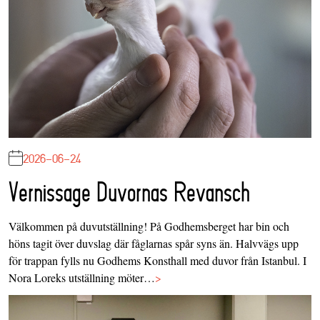
2026-06-24
Vernissage Duvornas Revansch
Välkommen på duvutställning! På Godhemsberget har bin och
höns tagit över duvslag där fåglarnas spår syns än. Halvvägs upp
för trappan fylls nu Godhems Konsthall med duvor från Istanbul. I
Nora Loreks utställning möter…
>