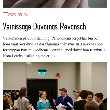
2026-06-24
Vernissage Duvornas Revansch
Välkommen på duvutställning! På Godhemsberget har bin och
höns tagit över duvslag där fåglarnas spår syns än. Halvvägs upp
för trappan fylls nu Godhems Konsthall med duvor från Istanbul. I
Nora Loreks utställning möter…
>