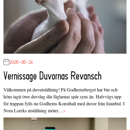
2026-06-24
Vernissage Duvornas Revansch
Välkommen på duvutställning! På Godhemsberget har bin och
höns tagit över duvslag där fåglarnas spår syns än. Halvvägs upp
för trappan fylls nu Godhems Konsthall med duvor från Istanbul. I
Nora Loreks utställning möter…
>