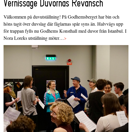
Vernissage Duvornas Revansch
Välkommen på duvutställning! På Godhemsberget har bin och
höns tagit över duvslag där fåglarnas spår syns än. Halvvägs upp
för trappan fylls nu Godhems Konsthall med duvor från Istanbul. I
Nora Loreks utställning möter…
>