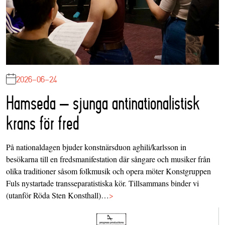
2026-06-24
Hamseda – sjunga antinationalistisk
krans för fred
På nationaldagen bjuder konstnärsduon aghili/karlsson in
besökarna till en fredsmanifestation där sångare och musiker från
olika traditioner såsom folkmusik och opera möter Konstgruppen
Fuls nystartade transseparatistiska kör. Tillsammans binder vi
(utanför Röda Sten Konsthall)…
>