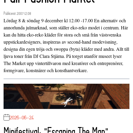
Publicerat 2007.12.08
Lördag 8 & söndag 9 december kl 12.00 -17.00 En alternativ och
annorlunda julmarknad, som ställer eko-reko modet i centrum. Här
kan du hitta eko-reko kläder för stora och små från västsvenska
uppstickardesigners, inspireras av second-hand modevisning,
designa din egen tröja och swoppa (byta) kläder med andra. Allt till
ljuva toner från DJ Clara Stjärna. På torget utanför museet lyser
The Market upp vintertillvaron med kreatörer och entreprenörer,
formgivare, konstnärer och konsthantverkare.
2026-06-24
Minifestival: "Escaping The Map"