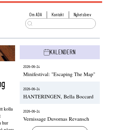
Om ADA
Kontakt
Nyhetsbrev
KALENDERN
2026-06-24
Minifestival: "Escaping The Map"
ng
2026-06-24
HANTERINGEN, Bella Boccard
t kolla
2026-06-24
t
Vernissage Duvornas Revansch
h hur
på några