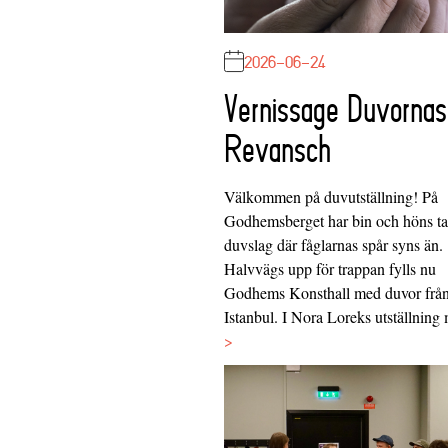
2026-06-24
Vernissage Duvornas
Revansch
Välkommen på duvutställning! På
Godhemsberget har bin och höns tag
duvslag där fåglarnas spår syns än.
Halvvägs upp för trappan fylls nu
Godhems Konsthall med duvor frå
Istanbul. I Nora Loreks utställnin
>