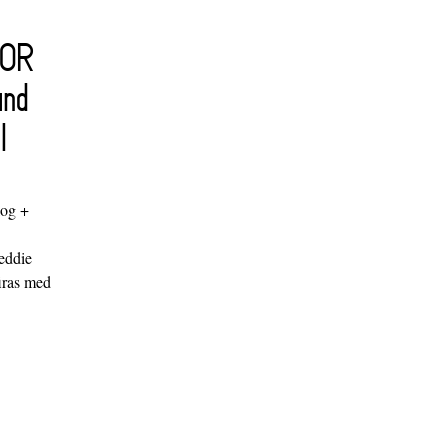
FOR
and
l
log +
"
eddie
iras med