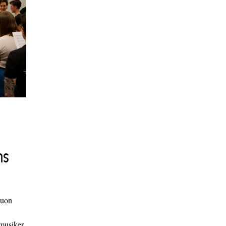
ns
duon
 musiker