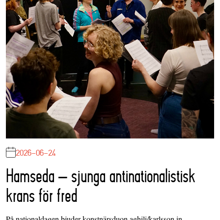
2026-06-24
Hamseda – sjunga antinationalistisk
krans för fred
På nationaldagen bjuder konstnärsduon aghili/karlsson in