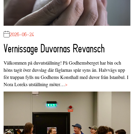
2026-06-24
Vernissage Duvornas Revansch
Välkommen på duvutställning! På Godhemsberget har bin och
höns tagit över duvslag där fåglarnas spår syns än. Halvvägs upp
för trappan fylls nu Godhems Konsthall med duvor från Istanbul. I
Nora Loreks utställning möter…
>